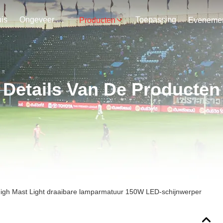
is
Ongeveer Ons
Toepassing
Producten
Details Van De Producten
gh Mast Light draaibare lamparmatuur 150W LED-schijnwerper