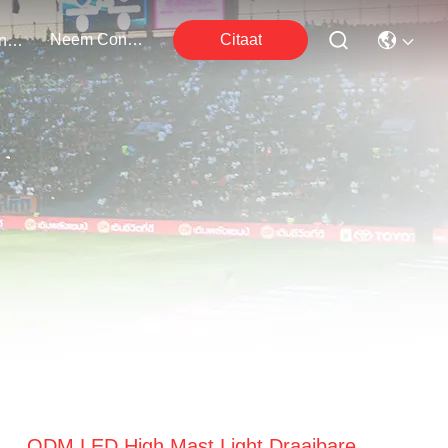
Neem Contact Met Ons Op
Citaat
Evenementen
ODM LED High Mast Light Draaibare