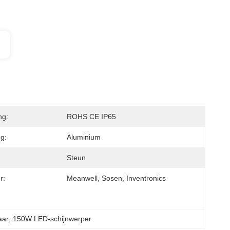
ng:
ROHS CE IP65
ng:
Aluminium
Steun
r:
Meanwell, Sosen, Inventronics
aar
, 
150W LED-schijnwerper