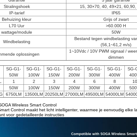
Garantie
5 jaar garantie
Stralingshoek
15, 30×70, 40, 49×21, 60,90
IP-tarief
IP65
Behuizing kleur
Grijs of zwart
L70 Uur
>60.000 H
wattage/module
50W
Bestand tegen windbelasting va
Windbelasting
(56,1~61,2 m/s)
1~10Vdc / 10V PWM signaal / weer
mmende oplossingen
dimmen
SG-G1-
SG-G1-
SG-G1-
SG-G1-
SG-G1-
SG-G1-
SG-
50W
100W
150W
200W
300W
400W
40
L
1
2
3
4
6
8
1
50W
100W
150W
200W
300W
400W
50
G
6750LM
13500LM
20250LM
27000LM
49500LM
54000LM
5400
SOGA Wireless Smart Control
art Control maakt het licht intelligenter, waarmee je eenvoudig elk
 voor gedetailleerde instructies