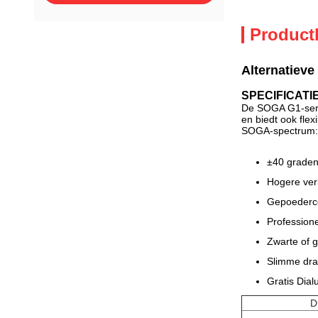
Product
Alternatieve
SPECIFICATI
De SOGA G1-serie
en biedt ook fle
SOGA-spectrum:
±40 graden
Hogere verl
Gepoederco
Profession
Zwarte of g
Slimme dra
Gratis Dial
D