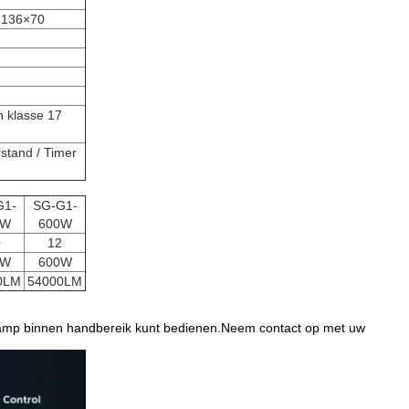
, 136×70
n klasse 17
stand / Timer
G1-
SG-G1-
0W
600W
0
12
0W
600W
0LM
54000LM
e lamp binnen handbereik kunt bedienen.Neem contact op met uw