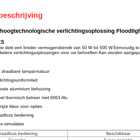
beschrijving
 hoogtechnologische verlichtingsoplossing Floodlig
ES
 dekt een breder vermogensbereik van 50 W tot 500 W.Eenvoudig te i
xibelere verlichtingsoplossingen voor uw behoeften.Kan worden aangepast
 draaibare lamparmatuur
ichtingsuniformiteit
ate aluminium behuizing
eel thermisch beheer met 6063 Alu
rijze kleur voor opties
adloze bediening
ux-simulaties
raadloze bediening
Beschikbaar