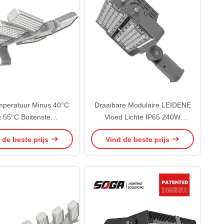
peratuur Minus 40°C
Draaibare Modulaire LEIDENE
t 55°C Buitenste
Vloed Lichte IP65 240W
tromingslichten IP66
Openlucht LEIDENE
 de beste prijs
Vind de beste prijs
Waterdichtheid
Sportenlichten
peraturen 3000k 4000k
700k 6500k Ontworpen
adions en magazijnen