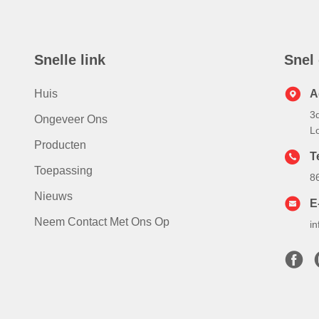
Snelle link
Snel
Huis
A
3d
Ongeveer Ons
L
Producten
T
Toepassing
8
Nieuws
E
Neem Contact Met Ons Op
i