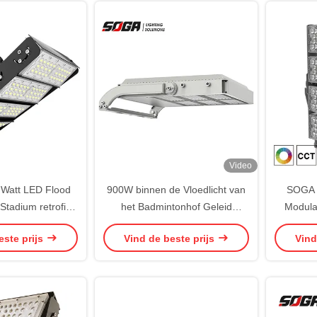
Video
0 Watt LED Flood
900W binnen de Vloedlicht van
SOGA G
 Stadium retrofit
het Badmintonhof Geleid
Modula
OHS
Aanstekend Hoog Lumen
este prijs
Vind de beste prijs
Vind