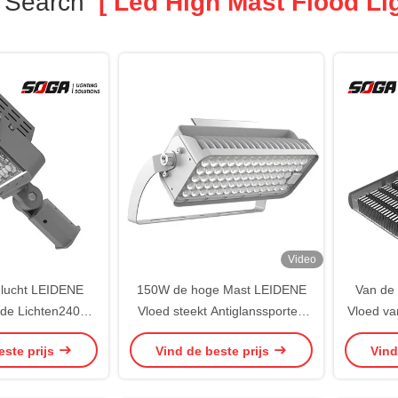
 Search
[ Led High Mast Flood Lig
Video
lucht LEIDENE
150W de hoge Mast LEIDENE
Van de
de Lichten240w
Vloed steekt Antiglanssporten
Vloed van
 Mastvloed Lichte
aan die IK08 aansteken
de Hoge 
este prijs
Vind de beste prijs
Vind
eiden