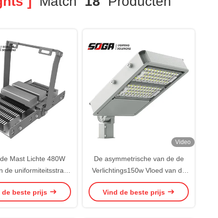
hts ]
Match
18
Producten
Video
 de Mast Lichte 480W
De asymmetrische van de de
 de uniformiteitsstraat
Verlichtings150w Vloed van de
Lichte Mast voor Bouw
Sportenvloed Lichte Hoge Mast
 de beste prijs
Vind de beste prijs
IK08