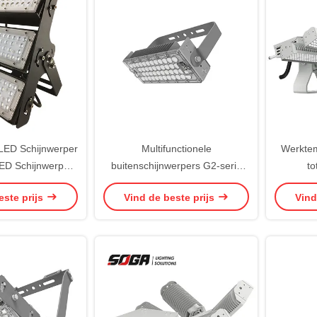
ED Schijnwerper
Multifunctionele
Werktem
LED Schijnwerper
buitenschijnwerpers G2-serie
to
IP66 CE
240W LED-schijnwerper
overs
este prijs
Vind de beste prijs
Vind
Kleurtem
5000k 5
voor st