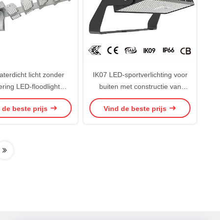
terdicht licht zonder
IK07 LED-sportverlichting voor
tering LED-floodlight
buiten met constructie van
ven door Sosen Driver
gegoten aluminium en
 de beste prijs
Vind de beste prijs
 voor beveiligings- en
dimbediening via DMX of 0-10V,
erlichtingsoplossingen
ideaal voor grote sportlocaties