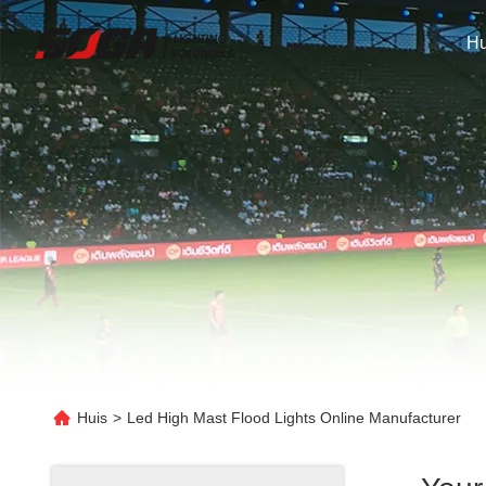
Hu
Huis
>
Led High Mast Flood Lights Online Manufacturer