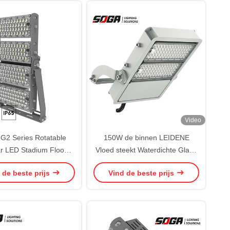
Video
2 Series Rotatable
150W de binnen LEIDENE
r LED Stadium Flood
Vloed steekt Waterdichte Glans
Light
Vrije 175lm/W Hoge Mast Pool
 de beste prijs
Vind de beste prijs
aan