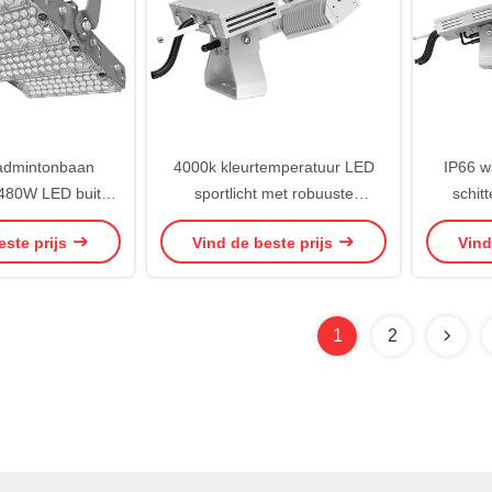
admintonbaan
4000k kleurtemperatuur LED
IP66 wa
 480W LED buiten
sportlicht met robuuste
schit
werper CE
aluminium behuizing geschikt
aangedre
este prijs
Vind de beste prijs
Vind
voor grote sportcomplexen en
Perfect
arena's
ruimtev
1
2