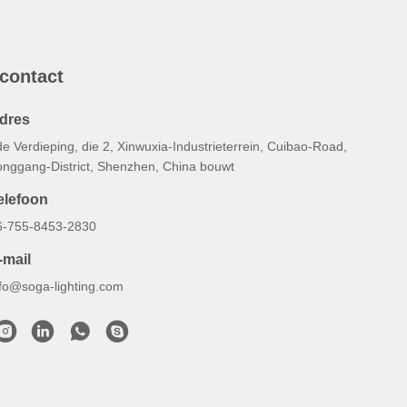
 contact
dres
e Verdieping, die 2, Xinwuxia-Industrieterrein, Cuibao-Road,
onggang-District, Shenzhen, China bouwt
elefoon
6-755-8453-2830
-mail
nfo@soga-lighting.com