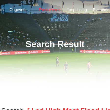
is
Ongeveer Ons
Toepassing
Producten
Search Result