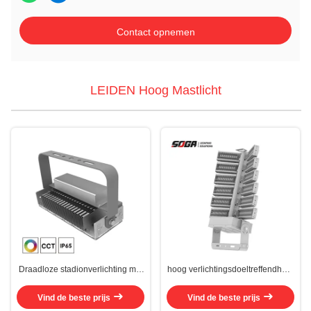
Contact opnemen
LEIDEN Hoog Mastlicht
Draadloze stadionverlichting met
hoog verlichtingsdoeltreffendheid
innovatief gepatenteerd ontwerp
IP 65 waterdicht Cray Aluminium
en ijzer/roestvrijstalen beugel
behuizing LED sportlicht
Vind de beste prijs
Vind de beste prijs