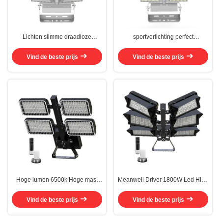
Lichten slimme draadloze
sportverlichting perfect
besturing dimming oplossing voor
warmteafvoer roestvrijstalen
honkbalbanen, parkeerplaats
brackets 0-10V dimming
Vind de beste prijs
Vind de beste prijs
cricketbaan
Hoge lumen 6500k Hoge mast
Meanwell Driver 1800W Led High
lamp voor buitenverlichting
Mast Light Afneembare Soga
elektrische doos
Vind de beste prijs
Vind de beste prijs