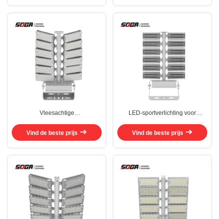
Vleesachtige
LED-sportverlichting voor
warmteverwarmingsbeugels van
luchthavens, sportstadions,
roestvrij staal, lichtgewicht en
buitenparkeergarages,
Vind de beste prijs
Vind de beste prijs
klein
zeehavens IP65 waterdicht