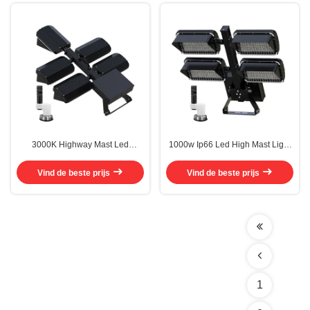
3000K Highway Mast Led
1000w Ip66 Led High Mast Light
Lighting Afneembare Driver Box
Waterdicht High Lumen Efficiency
met 3 jaar garantie
Vind de beste prijs
Vind de beste prijs
1