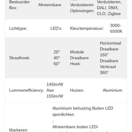
Bestuurder
Verduisteren, 
Afneembare
Verduisteren
Box:
DALI, DMX, 
Oplossingen:
CLO, Zigbee
3000-
Lichttype:
LED's
Kleurtemperatuur:
6500K
Horizontaal 
Draaibare 
20° 
Module
150° 
Straalhoek:
40° 
Draaibare
Draaibare 
60°
Hoek:
Verticaal 
360°
145lm/w 
Lummenefficiency:
Aan 
Huizen:
Aluminium
155lm/w
Aluminium behuizing Buiten LED 
sportlichten
, 
Afneembare buiten LED-
Markeren: