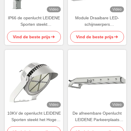
Video
Video
IP66 de openlucht LEIDENE
Module Draaibare LED-
Sporten steekt
schijnwerpers
Asymmetrische Lens150w
Gestroomlijnde LED-
Vind de beste prijs
Vind de beste prijs
LEIDENE Lichten aan
buitensportverlichting
Video
Video
10KV de openlucht LEIDENE
De afneembare Openlucht
Sporten steekt het Hoge
LEIDENE Parkeerplaats
Duurzame aan Licht van het
steekt het Waterdichte