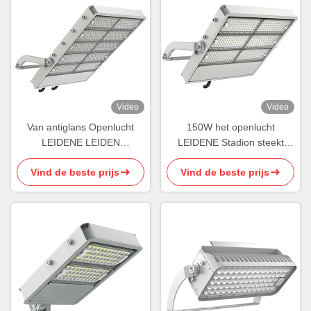
Video
Video
Van antiglans Openlucht
150W het openlucht
LEIDENE LEIDEN
LEIDENE Stadion steekt
Sportenlichten 150W Hof
Regelbare Draadloze
Vind de beste prijs
Vind de beste prijs
Lichte IK09
Controle Smart aan