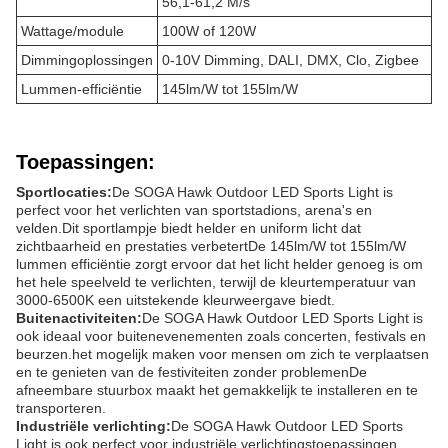
56,1-61,2 M/s
Wattage/module
100W of 120W
Dimmingoplossingen
0-10V Dimming, DALI, DMX, Clo, Zigbee
Lummen-efficiëntie
145lm/W tot 155lm/W
Toepassingen:
Sportlocaties:
De SOGA Hawk Outdoor LED Sports Light is
perfect voor het verlichten van sportstadions, arena's en
velden.Dit sportlampje biedt helder en uniform licht dat
zichtbaarheid en prestaties verbetertDe 145lm/W tot 155lm/W
lummen efficiëntie zorgt ervoor dat het licht helder genoeg is om
het hele speelveld te verlichten, terwijl de kleurtemperatuur van
3000-6500K een uitstekende kleurweergave biedt.
Buitenactiviteiten:
De SOGA Hawk Outdoor LED Sports Light is
ook ideaal voor buitenevenementen zoals concerten, festivals en
beurzen.het mogelijk maken voor mensen om zich te verplaatsen
en te genieten van de festiviteiten zonder problemenDe
afneembare stuurbox maakt het gemakkelijk te installeren en te
transporteren.
Industriële verlichting:
De SOGA Hawk Outdoor LED Sports
Light is ook perfect voor industriële verlichtingstoepassingen