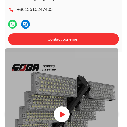
+8613510247405
Contact opnemen