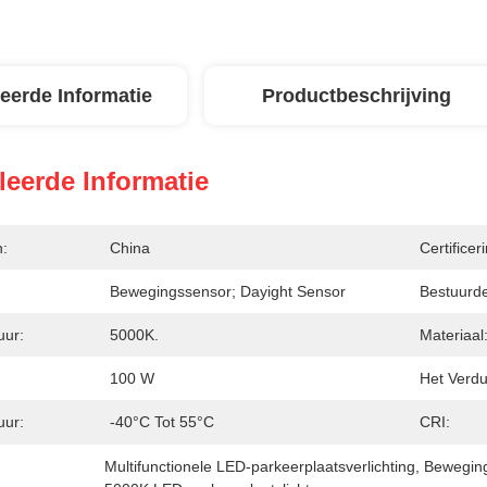
leerde Informatie
Productbeschrijving
leerde Informatie
n:
China
Certificer
Bewegingssensor; Dayight Sensor
Bestuurde
uur:
5000K.
Materiaal
100 W
Het Verdu
uur:
-40°C Tot 55°C
CRI:
Multifunctionele LED-parkeerplaatsverlichting
, 
Beweging