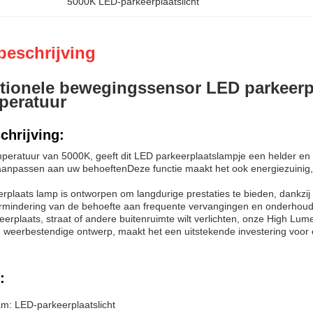
5000K LED-parkeerplaatslicht
beschrijving
tionele bewegingssensor LED parkeerpl
peratuur
chrijving:
peratuur van 5000K, geeft dit LED parkeerplaatslampje een helder en he
aanpassen aan uw behoeftenDeze functie maakt het ook energiezuinig, o
plaats lamp is ontworpen om langdurige prestaties te bieden, dankzij 
mindering van de behoefte aan frequente vervangingen en onderhoud
erplaats, straat of andere buitenruimte wilt verlichten, onze High Lum
 weerbestendige ontwerp, maakt het een uitstekende investering voor 
:
m: LED-parkeerplaatslicht