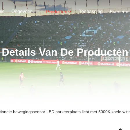
is
Ongeveer Ons
Toepassing
Producten
Details Van De Producten
ctionele bewegingssensor LED parkeerplaats licht met 5000K koele witt