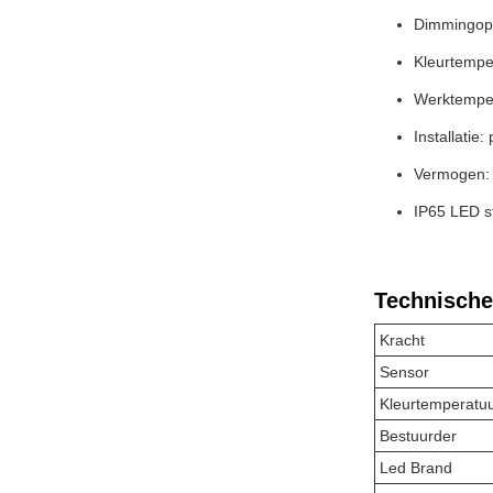
Dimmingopl
Kleurtempe
Werktemper
Installatie
Vermogen:
IP65 LED st
Technische
Kracht
Sensor
Kleurtemperatu
Bestuurder
Led Brand