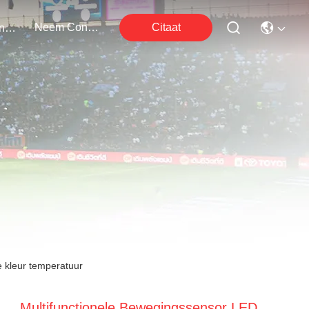
Neem Contact Met Ons Op
Citaat
Evenementen
e kleur temperatuur
Multifunctionele Bewegingssensor LED