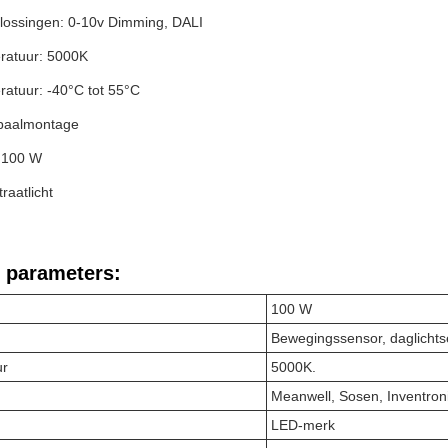
ossingen: 0-10v Dimming, DALI
ratuur: 5000K
atuur: -40°C tot 55°C
: paalmontage
 100 W
raatlicht
 parameters:
100 W
Bewegingssensor, daglichts
ur
5000K.
Meanwell, Sosen, Inventron
LED-merk