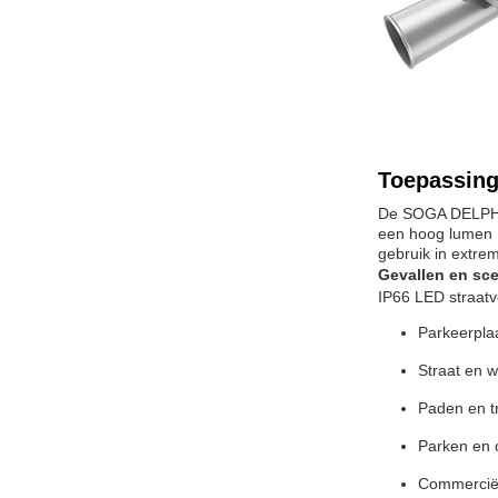
Toepassing
De SOGA DELPHIN
een hoog lumen L
gebruik in extr
Gevallen en sc
IP66 LED straatv
Parkeerpla
Straat en 
Paden en tr
Parken en 
Commerciël