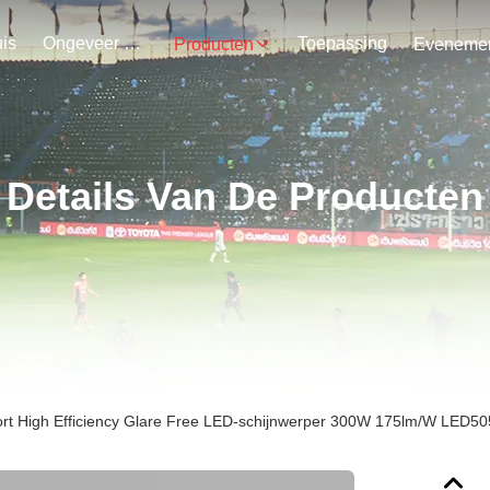
is
Ongeveer Ons
Toepassing
Producten
Details Van De Producten
rt High Efficiency Glare Free LED-schijnwerper 300W 175lm/W LED5