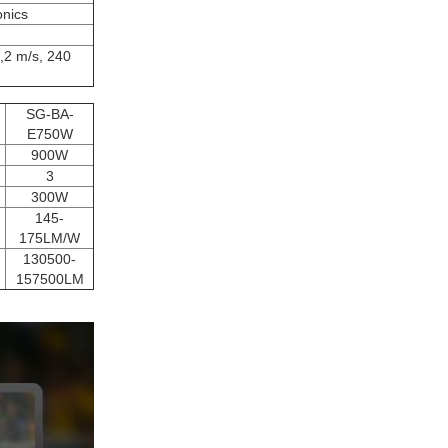
onics
,2 m/s, 240
SG-BA-
E750W
900W
3
300W
145-
175LM/W
130500-
157500LM