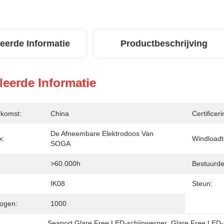
leerde Informatie
Productbeschrijving
leerde Informatie
rkomst:
China
Certificeri
De Afneembare Elektrodoos Van 
x:
Windloadt
SOGA
>60.000h
Bestuurde
IK08
Steun:
ogen:
1000
Seaport Glare Free LED-schijnwerper
, 
Glare Free LED