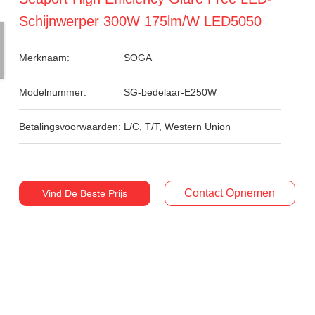
Schijnwerper 300W 175lm/W LED5050
Merknaam:
SOGA
Modelnummer:
SG-bedelaar-E250W
Betalingsvoorwaarden:
L/C, T/T, Western Union
Contact Opnemen
Vind De Beste Prijs