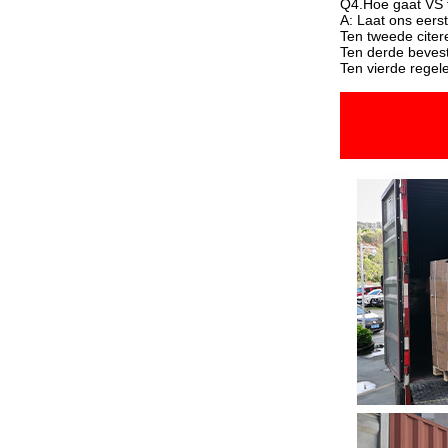
Q4.Hoe gaat VS t
A: Laat ons eers
Ten tweede citer
Ten derde bevesti
Ten vierde regel