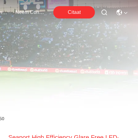
Neem Contact Met Ons Op
Citaat
Evenementen
050
Seaport High Efficiency Glare Free LED-