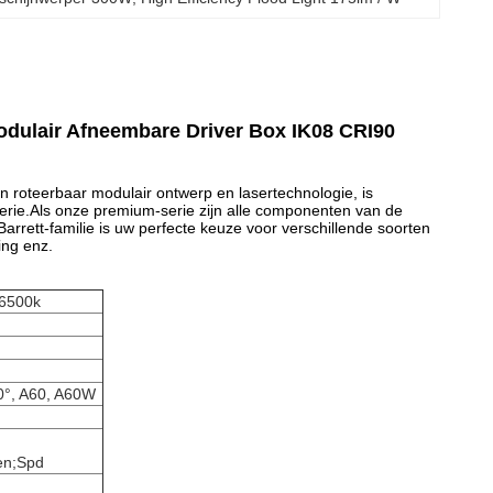
dulair Afneembare Driver Box IK08 CRI90
en roteerbaar modulair ontwerp en lasertechnologie, is
ie.Als onze premium-serie zijn alle componenten van de
arrett-familie is uw perfecte keuze voor verschillende soorten
ing enz.
 6500k
50°, A60, A60W
en;Spd