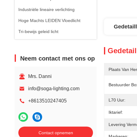
Industriële lineaire verlichting
Hoge Machts LEIDEN Vloedlicht
Gedetail
Tri-bewijs geleid licht
Gedetail
Neem contact met ons op
Plaats Van He
Mrs. Danni
Bestuurder Bo
info@soga-lighting.com
L70 Uur:
+8613510247405
Iktarief:
Levering Verm
Contact opnemen
Markeren: