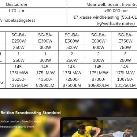
Bestuurder
Meanwell, Sosen, Inventr
L70 Uur
>60.000 uur
17 klasse windbelasting (56,1-61
Windbelastingstest
kg/vierkante meter)
SG-BA-
SG-BA-
SG-BA-
SG-BA-
SG-BA-
E250W
E300W
E500W
E600W
E750W
250W
300W
500W
600W
750W
L
1
1
2
2
3
E
250W
300W
250W
300W
250W
145-
145-
145-
145-
145-
175LM/W
175LM/W
175LM/W
175LM/W
175LM/W
36250-
43500-
72500-
87000-
108750-
NG
43750LM
52500LM
87500LM
105000LM
131250LM