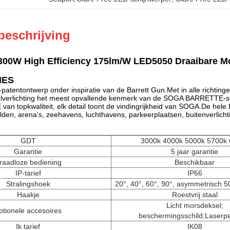
beschrijving
300W High Efficiency 175lm/W LED5050 Draaibare Mo
IES
patentontwerp onder inspiratie van de Barrett Gun.Met in alle richting
lverlichting het meest opvallende kenmerk van de SOGA BARRETTE-ser
n topkwaliteit, elk detail toont de vindingrijkheid van SOGA.De hele B
elden, arena's, zeehavens, luchthavens, parkeerplaatsen, buitenverlicht
GDT
3000k 4000k 5000k 5700k
Garantie
5 jaar garantie
raadloze bediening
Beschikbaar
IP-tarief
IP66
Stralingshoek
20°, 40°, 60°, 90°, asymmetrisch 
Haakje
Roestvrij staal
Licht morsdeksel;
ptionele accesoires
beschermingsschild;Laserp
Ik tarief
IK08