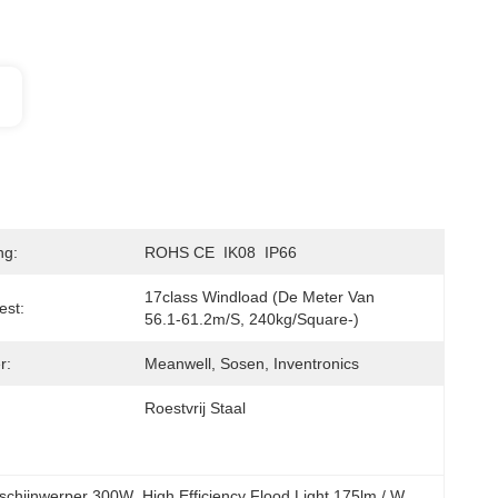
ng:
ROHS CE  IK08  IP66
17class Windload (de Meter Van 
est:
56.1-61.2m/s, 240kg/square-)
r:
Meanwell, Sosen, Inventronics
Roestvrij Staal
-schijnwerper 300W
, 
High Efficiency Flood Light 175lm / W