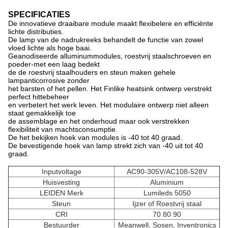
SPECIFICATIES
De innovatieve draaibare module maakt flexibelere en efficiënte
lichte distributies.
De lamp van de nadrukreeks behandelt de functie van zowel
vloed lichte als hoge baai.
Geanodiseerde alluminummodules, roestvrij staalschroeven en
poeder-met een laag bedekt
de de roestvrij staalhouders en steun maken gehele
lampanticorrosive zonder
het barsten of het pellen. Het Finlike heatsink ontwerp verstrekt
perfect hittebeheer
en verbetert het werk leven. Het modulaire ontwerp niet alleen
staat gemakkelijk toe
de assemblage en het onderhoud maar ook verstrekken
flexibiliteit van machtsconsumptie.
De het bekijken hoek van modules is -40 tot 40 graad.
De bevestigende hoek van lamp strekt zich van -40 uit tot 40
graad.
Inputvoltage
AC90-305V/AC108-528V
Huisvesting
Aluminium
LEIDEN Merk
Lumileds 5050
Steun
Ijzer of Roestvrij staal
CRI
70 80 90
Bestuurder
Meanwell, Sosen, Inventronics