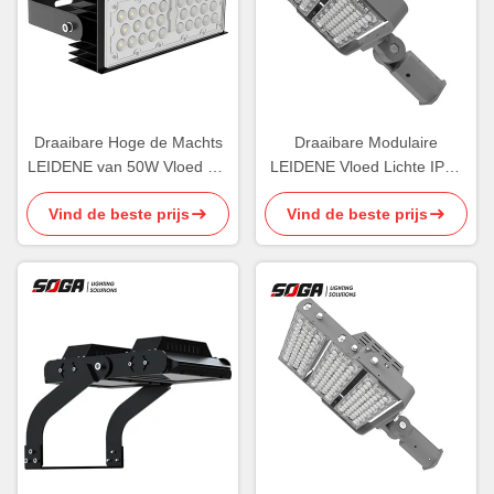
Draaibare Hoge de Machts
Draaibare Modulaire
LEIDENE van 50W Vloed het
LEIDENE Vloed Lichte IP65
Lichte Flexibele Sporten
240W Openlucht LEIDENE
Vind de beste prijs
Vind de beste prijs
Aansteken
Sportenlichten