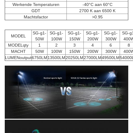
Werkende Temperaturen
-40°C aan 60°C
GDT
2700 K aan 6500 K
Machtsfactor
>0.95
SG-g1-
SG-g1-
SG-g1-
SG-g1-
SG-g1-
SG-g
MODEL
50W
100W
150W
200W
300W
400
MODELqty
1
2
3
4
6
8
MACHT
50W
100W
150W
200W
300W
400
LUMENoutput
6750LM
13500LM
20250LM
27000LM
49500LM
54000