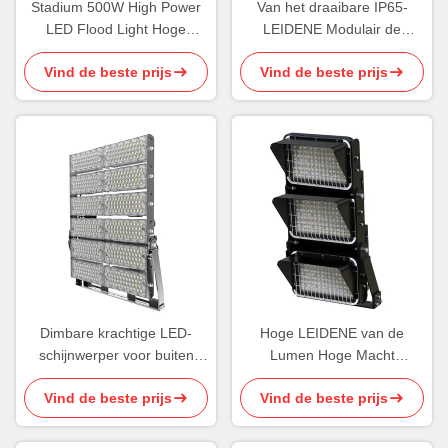
Stadium 500W High Power
Van het draaibare IP65-
LED Flood Light Hoge
LEIDENE Modulair de
uniformiteit Finned Style
Sportenlicht Vloed Licht
Vind de beste prijs
Vind de beste prijs
Heatsink
360w Stadion
Dimbare krachtige LED-
Hoge LEIDENE van de
schijnwerper voor buiten
Lumen Hoge Macht
960W schijnwerper met
Schijnwerper750w Energie -
Vind de beste prijs
Vind de beste prijs
hoog lumen
besparingsvloed Lichte IK08