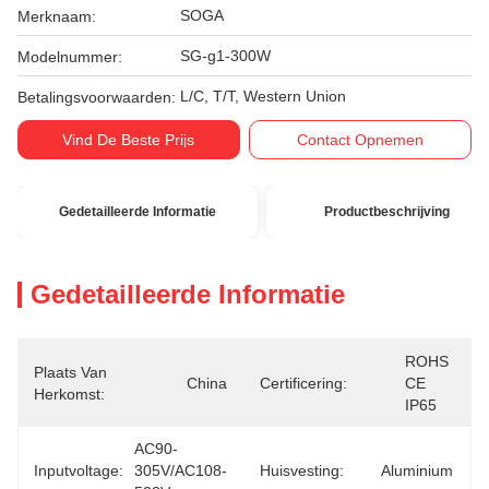
SOGA
Merknaam:
SG-g1-300W
Modelnummer:
L/C, T/T, Western Union
Betalingsvoorwaarden:
Vind De Beste Prijs
Contact Opnemen
Gedetailleerde Informatie
Productbeschrijving
Gedetailleerde Informatie
ROHS 
Plaats Van
China
Certificering:
CE 
Herkomst:
IP65
AC90-
Inputvoltage:
305V/AC108-
Huisvesting:
Aluminium