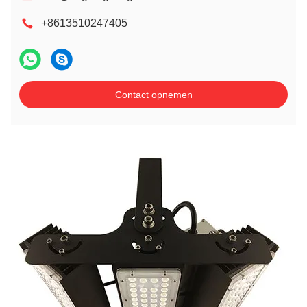
+8613510247405
Contact opnemen