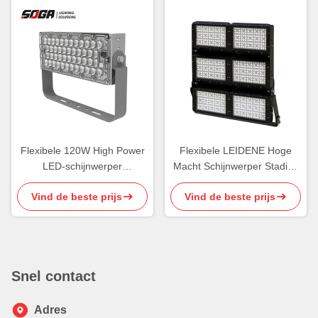
Flexibele 120W High Power
Flexibele LEIDENE Hoge
LED-schijnwerper
Macht Schijnwerper Stadion
Buitensportverlichting IP65
1500 Watts LEIDEN
Vind de beste prijs
Vind de beste prijs
Vloedlicht
Snel contact
Adres