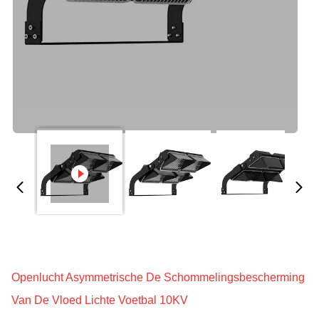
Openlucht Asymmetrische De Schommelingsbescherming
Van De Vloed Lichte Voetbal 10KV