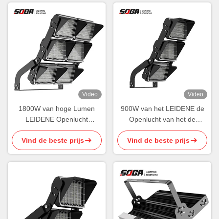
Video
Video
1800W van hoge Lumen
900W van het LEIDENE de
LEIDENE Openlucht
Openlucht van het de
Draaibare de Modules
Modulesaluminium
Vind de beste prijs
Vind de beste prijs
Draadloze Controle
Schijnwerperstadion
Vloedlichten
Draaibare Huisvesting ROHS