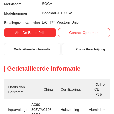
SOGA
Merknaam:
Bedelaar-H1200W
Modelnummer:
L/C, T/T, Western Union
Betalingsvoorwaarden:
Vind De Beste Prijs
Contact Opnemen
Gedetailleerde Informatie
Productbeschrijving
Gedetailleerde Informatie
ROHS 
Plaats Van
China
Certificering:
CE 
Herkomst:
IP65
AC90-
Inputvoltage:
305V/AC108-
Huisvesting:
Aluminium