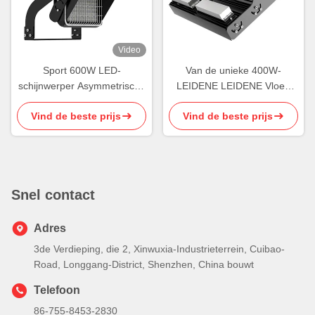
Video
Sport 600W LED-
Van de unieke 400W-
schijnwerper Asymmetrische
LEIDENE LEIDENE Vloed
buitenbasketbalverlichting
Lichte Huisvesting
Vind de beste prijs
Vind de beste prijs
Schijnwerper Openluchtrohs
Snel contact
Adres
3de Verdieping, die 2, Xinwuxia-Industrieterrein, Cuibao-
Road, Longgang-District, Shenzhen, China bouwt
Telefoon
86-755-8453-2830