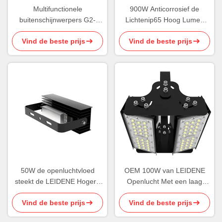
Multifunctionele
900W Anticorrosief de
buitenschijnwerpers G2-
Lichtenip65 Hoog Lumen
serie 240W LED-
van de sporten
Vind de beste prijs
Vind de beste prijs
schijnwerper
Openluchtvloed
50W de openluchtvloed
OEM 100W van LEIDENE
steekt de LEIDENE Hogere
Openlucht Met een laag
Uniformiteits Draaibare
bedekte het
Vind de beste prijs
Vind de beste prijs
Module aan van IP65
Aluminiumhuisvesting
Vloedlichten Poeder