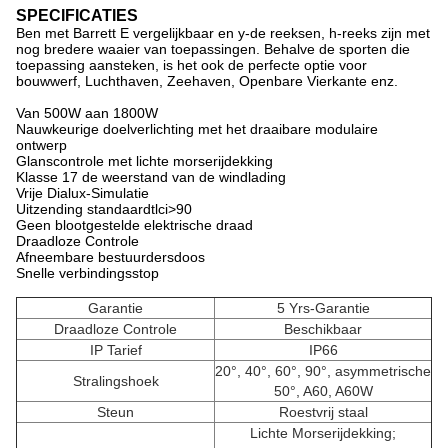
SPECIFICATIES
Ben met Barrett E vergelijkbaar en y-de reeksen, h-reeks zijn met
nog bredere waaier van toepassingen. Behalve de sporten die
toepassing aansteken, is het ook de perfecte optie voor
bouwwerf, Luchthaven, Zeehaven, Openbare Vierkante enz.
Van 500W aan 1800W
Nauwkeurige doelverlichting met het draaibare modulaire
ontwerp
Glanscontrole met lichte morserijdekking
Klasse 17 de weerstand van de windlading
Vrije Dialux-Simulatie
Uitzending standaardtlci>90
Geen blootgestelde elektrische draad
Draadloze Controle
Afneembare bestuurdersdoos
Snelle verbindingsstop
Garantie
5 Yrs-Garantie
Draadloze Controle
Beschikbaar
IP Tarief
IP66
20°, 40°, 60°, 90°, asymmetrische
Stralingshoek
50°, A60, A60W
Steun
Roestvrij staal
Lichte Morserijdekking;