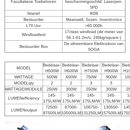
Facultatieve Toebehoren
beschermingsschild; Laserpen;
SPD
Iktarief
IK08
Bestuurder
Meanwell, Sosen, Inventronics
L70 Uur
>60.000h
17class windload (de meter van
Windloadtest
56.1-61.2m/s, 240kg/square-)
De afneembare Elektrodoos van
Bestuurder Box
SOGA
Bedelaar-
Bedelaar-
Bedelaar-
Bedelaar-
Bed
MODEL
H500W
H600W
H750W
H900W
H1
WATTAGE
500W
600W
750W
900W
10
MODELqty
2
2
3
3
WATTAGE/MODULE
250W
300W
250W
300W
2
145-
145-
145-
145-
1
LUMENefficiency
175LM/W
175LM/W
175LM/W
175LM/W
175
72500-
87000-
108750-
130500-
14
LUMENoutput
87500LM
105000LM
131250LM
157500LM
175