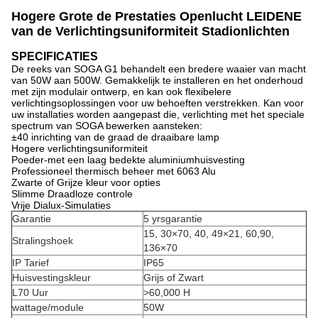
Hogere Grote de Prestaties Openlucht LEIDENE
van de Verlichtingsuniformiteit Stadionlichten
SPECIFICATIES
De reeks van SOGA G1 behandelt een bredere waaier van macht
van 50W aan 500W. Gemakkelijk te installeren en het onderhoud
met zijn modulair ontwerp, en kan ook flexibelere
verlichtingsoplossingen voor uw behoeften verstrekken. Kan voor
uw installaties worden aangepast die, verlichting met het speciale
spectrum van SOGA bewerken aansteken:
±40 inrichting van de graad de draaibare lamp
Hogere verlichtingsuniformiteit
Poeder-met een laag bedekte aluminiumhuisvesting
Professioneel thermisch beheer met 6063 Alu
Zwarte of Grijze kleur voor opties
Slimme Draadloze controle
Vrije Dialux-Simulaties
Garantie
5 yrsgarantie
15, 30×70, 40, 49×21, 60,90,
Stralingshoek
136×70
IP Tarief
IP65
Huisvestingskleur
Grijs of Zwart
L70 Uur
>60,000 H
wattage/module
50W