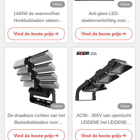
Video
Video
1440W de veenmol/het
Anti-glare LED-
Honkbalstadion steken
stadionverlichting voor
Verduisterende Slimme
buiten Schijnwerper Precieze
Vind de beste prijs
Vind de beste prijs
Draadloze Controle aan
hoek
Video
Video
De draaibare Lichten van het
AC90 - 305V van openlucht
Basketbalstadion voor
LEIDENE het LEIDENE
Binnenplaats maken 960W
Stadionlichten 600W Sporten
Vind de beste prijs
Vind de beste prijs
waterdicht
Aansteken