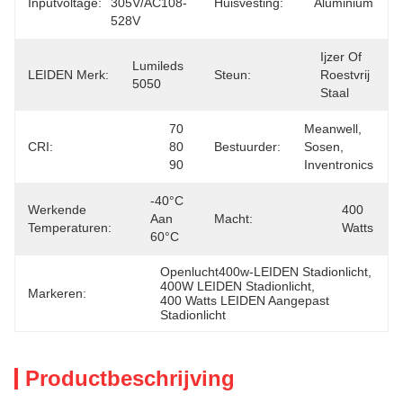
Inputvoltage:
305V/AC108-
Huisvesting:
Aluminium
528V
Ijzer Of 
Lumileds 
LEIDEN Merk:
Steun:
Roestvrij 
5050
Staal
70 
Meanwell, 
CRI:
80 
Bestuurder:
Sosen, 
90
Inventronics
-40°C 
Werkende
400 
Aan 
Macht:
Temperaturen:
Watts
60°C
Openlucht400w-LEIDEN Stadionlicht
, 
400W LEIDEN Stadionlicht
, 
Markeren:
400 Watts LEIDEN Aangepast 
Stadionlicht
Productbeschrijving