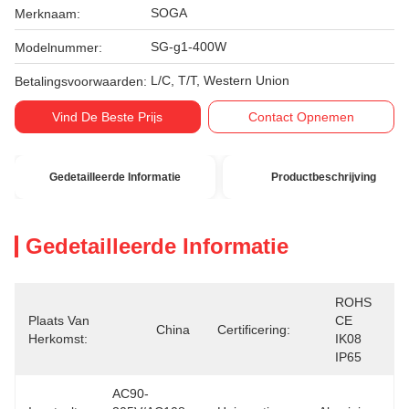
SOGA
Merknaam:
SG-g1-400W
Modelnummer:
L/C, T/T, Western Union
Betalingsvoorwaarden:
Vind De Beste Prijs
Contact Opnemen
Gedetailleerde Informatie
Productbeschrijving
Gedetailleerde Informatie
ROHS 
Plaats Van
CE  
China
Certificering:
Herkomst:
IK08  
IP65
AC90-