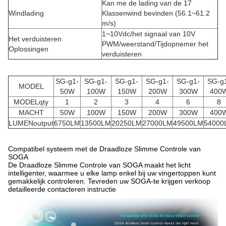
Kan me de lading van de 17
Windlading
Klassenwind bevinden (56.1~61.2
m/s)
1~10Vdc/het signaal van 10V
Het verduisteren
PWM/weerstand/Tijdopnemer het
Oplossingen
verduisteren
SG-g1-
SG-g1-
SG-g1-
SG-g1-
SG-g1-
SG-g
MODEL
50W
100W
150W
200W
300W
400
MODELqty
1
2
3
4
6
8
MACHT
50W
100W
150W
200W
300W
400
LUMENoutput
6750LM
13500LM
20250LM
27000LM
49500LM
54000
Compatibel systeem met de Draadloze Slimme Controle van
SOGA
De Draadloze Slimme Controle van SOGA maakt het licht
intelligenter, waarmee u elke lamp enkel bij uw vingertoppen kunt
gemakkelijk controleren. Tevreden uw SOGA-te krijgen verkoop
detailleerde contacteren instructie