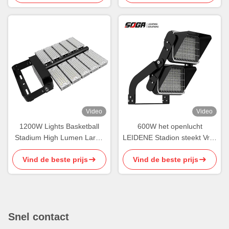
Video
Video
1200W Lights Basketball
600W het openlucht
Stadium High Lumen Large
LEIDENE Stadion steekt Vrije
Area Outdoor Lighting ROHS
aan Glans van de
Vind de beste prijs
Vind de beste prijs
Schijnwerper de Hoge
Transparantie
Snel contact