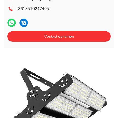
+8613510247405
Contact opnemen