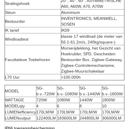
20°, 40°, 60°, ASYMMETRISCHE
Stralingshoek
A60, A60W, A70, A70W
Steun
Aluminium
INVENTRONICS, MEANWELL,
Bestuurder
SOSEN
IK tarief
IK09
klasse 17 windload (de meter van
Windloadtest
56.1-61.2m/s, 240kg/square-)
Morserijdekking, het Gezicht van
Hoekrubler, SPD, Gescheiden
Facultatieve Toebehoren
Bestuurder Box, Zigbee-Gateway,
Zigbee-Controlemechanisme,
Zigbee-Muurschakelaar
L70 Uur
>100.000h
SG-
SG-
SG-
SG-
MODEL
b.v.-720W
b.v.-1080W
b.v.-1440W
b.v.-1800W
WATTAGE
720W
1080W
1440W
1800W
MODELqty
4
6
8
10
LUMENefficiency
170LM/W
170LM/W
170LM/W
170LM/W
LUMENoutput
122400LM
183600LM
244800LM
306000LM
IP66 toegangsbescherming