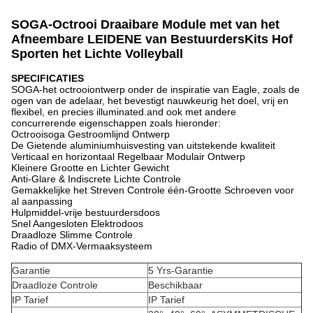
SOGA-Octrooi Draaibare Module met van het
Afneembare LEIDENE van BestuurdersKits Hof
Sporten het Lichte Volleyball
SPECIFICATIES
SOGA-het octrooiontwerp onder de inspiratie van Eagle, zoals de
ogen van de adelaar, het bevestigt nauwkeurig het doel, vrij en
flexibel, en precies illuminated.and ook met andere
concurrerende eigenschappen zoals hieronder:
Octrooisoga Gestroomlijnd Ontwerp
De Gietende aluminiumhuisvesting van uitstekende kwaliteit
Verticaal en horizontaal Regelbaar Modulair Ontwerp
Kleinere Grootte en Lichter Gewicht
Anti-Glare & Indiscrete Lichte Controle
Gemakkelijke het Streven Controle één-Grootte Schroeven voor
al aanpassing
Hulpmiddel-vrije bestuurdersdoos
Snel Aangesloten Elektrodoos
Draadloze Slimme Controle
Radio of DMX-Vermaaksysteem
Garantie
5 Yrs-Garantie
Draadloze Controle
Beschikbaar
IP Tarief
IP Tarief