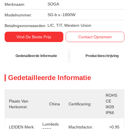
SOGA
Merknaam:
SG-b.v.-1800W
Modelnummer:
L/C, T/T, Western Union
Betalingsvoorwaarden:
Vind De Beste Prijs
Contact Opnemen
Gedetailleerde Informatie
Productbeschrijving
Gedetailleerde Informatie
ROHS 
Plaats Van
CE  
China
Certificering:
Herkomst:
IK09  
IP66
Lumileds 
LEIDEN Merk:
Machtsfactor:
>0.95