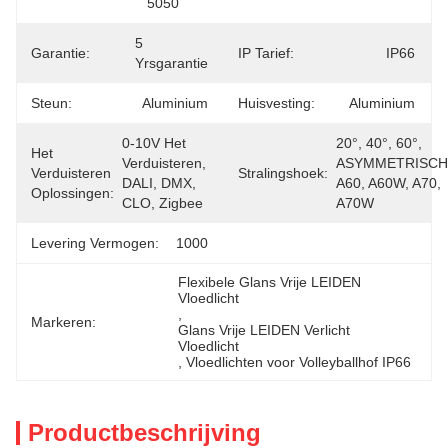
5050
5 
Garantie:
IP Tarief:
IP66
Yrsgarantie
Steun:
Aluminium
Huisvesting:
Aluminium
0-10V Het 
20°, 40°, 60°, 
Het
Verduisteren, 
ASYMMETRISCH
Verduisteren
Stralingshoek:
DALI, DMX, 
A60, A60W, A70, 
Oplossingen:
CLO, Zigbee
A70W
Levering Vermogen:
1000
Flexibele Glans Vrije LEIDEN 
Vloedlicht
, 
Markeren:
Glans Vrije LEIDEN Verlicht 
Vloedlicht
, 
Vloedlichten voor Volleyballhof IP66
Productbeschrijving