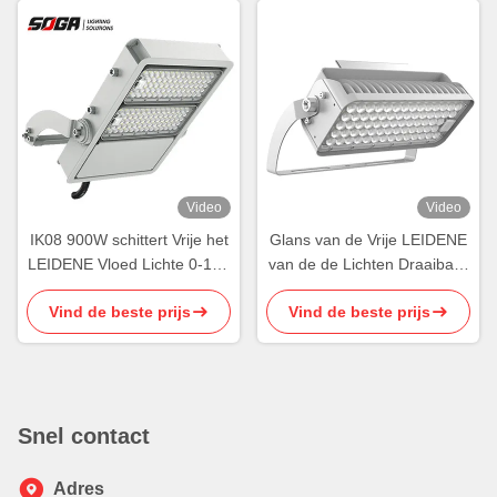
Video
Video
IK08 900W schittert Vrije het
Glans van de Vrije LEIDENE
LEIDENE Vloed Lichte 0-10V
van de de Lichten Draaibare
horizontaal Draaibaar
Tennisbaan Sportenvloed de
Vind de beste prijs
Vind de beste prijs
Verduisteren
Vloedlichten 150W
Snel contact
Adres