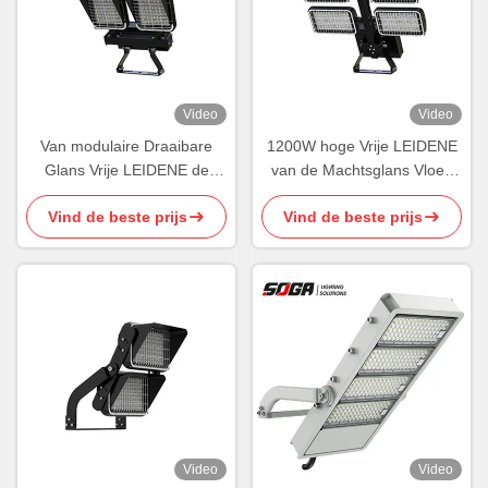
Video
Video
Van modulaire Draaibare
1200W hoge Vrije LEIDENE
Glans Vrije LEIDENE de
van de Machtsglans Vloed
Vloedlicht Vloed Licht 600W
Lichte IP66 voor
Vind de beste prijs
Vind de beste prijs
Sporten
Basketbalhof
Video
Video