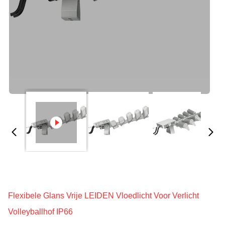
Flexibele Glans Vrije LEIDEN Vloedlicht Voor Verlicht
Volleyballhof IP66