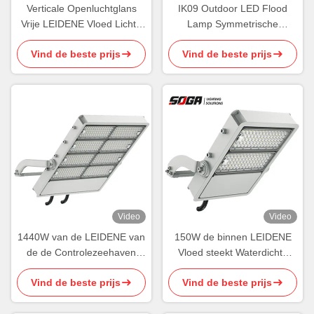
Verticale Openluchtglans
IK09 Outdoor LED Flood
Vrije LEIDENE Vloed Lichte
Lamp Symmetrische
Horizontale Asymmetrische
Basketbalveld Flood Lights
Vind de beste prijs
Vind de beste prijs
Minimummorserij
Video
Video
1440W van de LEIDENE van
150W de binnen LEIDENE
de de Controlezeehaven
Vloed steekt Waterdichte
Sportenschijnwerperverlichting
Glans Vrije 175lm/W Hoge
Vind de beste prijs
Vind de beste prijs
DMX RGB LEIDENE
Mast Pool aan
Vloedlichten