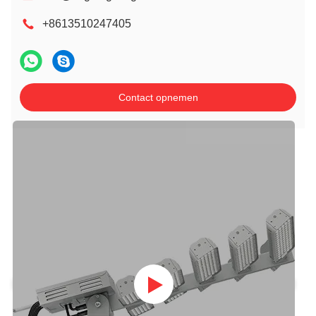
+8613510247405
Contact opnemen