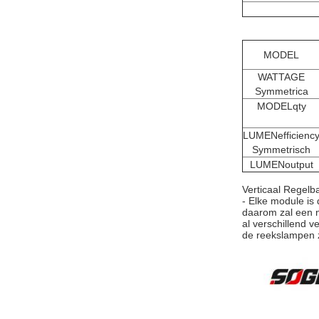
MODEL
WATTAGE
Symmetrica
MODELqty
LUMENefficienc
Symmetrisch
LUMENoutput
Verticaal Regelb
- Elke module is 
daarom zal een n
al verschillend v
de reekslampen z