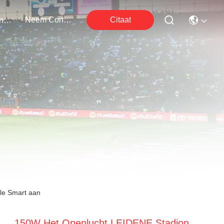
Neem Contact Met Ons Op
Citaat
Evenementen
le Smart aan
150W Het Openlucht LEIDENE Stadion