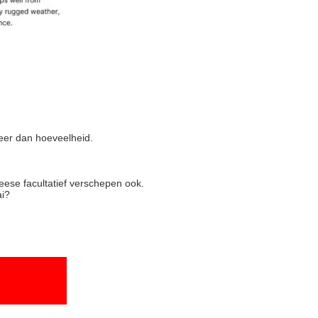
eer dan hoeveelheid.
eese facultatief verschepen ook.
ai?