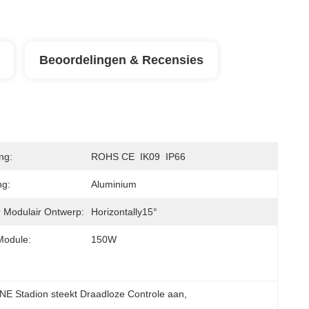
Beoordelingen & Recensies
ing:
ROHS CE  IK09  IP66
ng:
Aluminium
 Modulair Ontwerp:
Horizontally15°
Module:
150W
NE Stadion steekt Draadloze Controle aan
, 