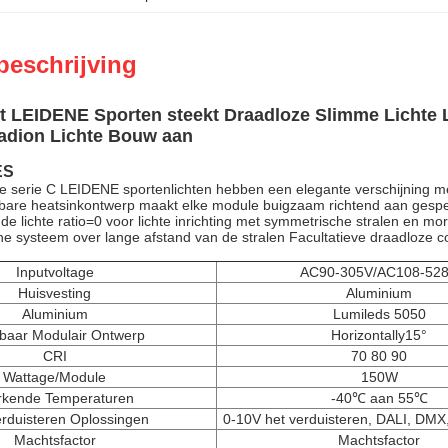
beschrijving
t LEIDENE Sporten steekt Draadloze Slimme Lichte 
adion Lichte Bouw aan
ES
 serie C LEIDENE sportenlichten hebben een elegante verschijning met 
ibare heatsinkontwerp maakt elke module buigzaam richtend aan gespecif
ende lichte ratio=0 voor lichte inrichting met symmetrische stralen en mor
e systeem over lange afstand van de stralen Facultatieve draadloze 
Inputvoltage
AC90-305V/AC108-52
Huisvesting
Aluminium
Aluminium
Lumileds 5050
baar Modulair Ontwerp
Horizontally15°
CRI
70 80 90
Wattage/Module
150W
kende Temperaturen
-40℃ aan 55℃
erduisteren Oplossingen
0-10V het verduisteren, DALI, DMX
Machtsfactor
Machtsfactor