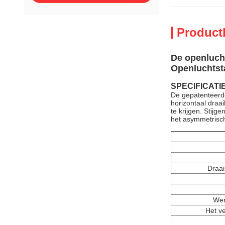
Product
De openluch
Openluchtst
SPECIFICATI
De gepatenteerde
horizontaal draa
te krijgen. Stijg
het asymmetrisch
Draai
Wer
Het v