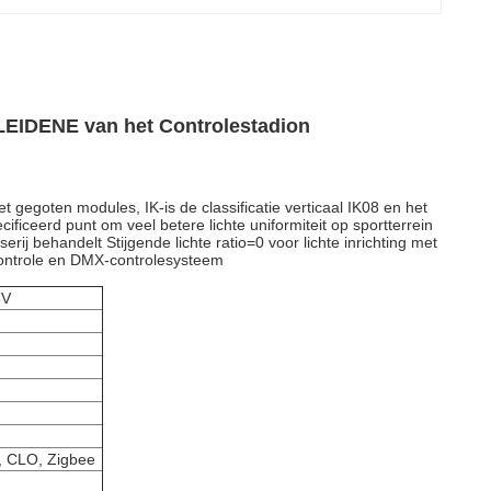
LEIDENE van het Controlestadion
gegoten modules, IK-is de classificatie verticaal IK08 en het
iceerd punt om veel betere lichte uniformiteit op sportterrein
serij behandelt Stijgende lichte ratio=0 voor lichte inrichting met
controle en DMX-controlesysteem
8V
, CLO, Zigbee