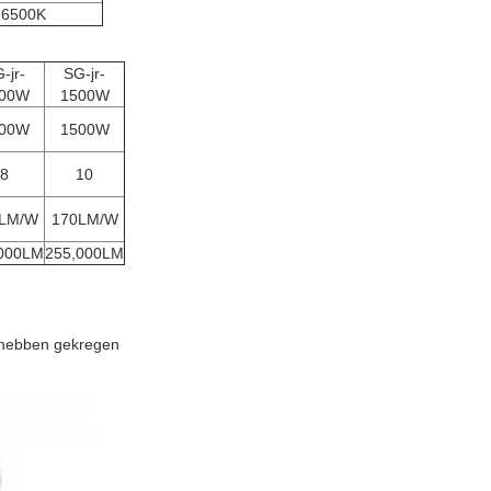
 6500K
-jr-
SG-jr-
00W
1500W
00W
1500W
8
10
LM/W
170LM/W
000LM
255,000LM
ar hebben gekregen