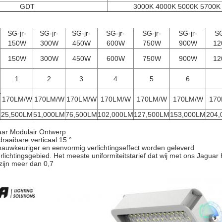
GDT
3000K 4000K 5000K 5700K
SG-jr-
SG-jr-
SG-jr-
SG-jr-
SG-jr-
SG-jr-
SG
150W
300W
450W
600W
750W
900W
12
150W
300W
450W
600W
750W
900W
12
1
2
3
4
5
6
y
170LM/W
170LM/W
170LM/W
170LM/W
170LM/W
170LM/W
170
25,500LM
51,000LM
76,500LM
102,000LM
127,500LM
153,000LM
204,
aar Modulair Ontwerp
draaibare verticaal 15 °
auwkeuriger en eenvormig verlichtingseffect worden geleverd
erlichtingsgebied. Het meeste uniformiteitstarief dat wij met ons Jagu
ijn meer dan 0,7