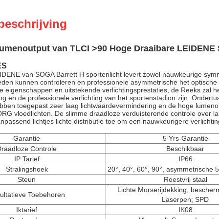
beschrijving
Lumenoutput van TLCI >90 Hoge Draaibare LEIDENE S
ES
DENE van SOGA Barrett H sportenlicht levert zowel nauwkeurige symmet
eden kunnen controleren en professionele asymmetrische het optische on
e eigenschappen en uitstekende verlichtingsprestaties, de Reeks zal h
ng en de professionele verlichting van het sportenstadion zijn. Ondert
ebben toegepast zeer laag lichtwaardevermindering en de hoge lumenoutp
 vloedlichten. De slimme draadloze verduisterende controle over lan
npassend lichtjes lichte distributie toe om een nauwkeurigere verlichti
Garantie
5 Yrs-Garantie
raadloze Controle
Beschikbaar
IP Tarief
IP66
Stralingshoek
20°, 40°, 60°, 90°, asymmetrische 
Steun
Roestvrij staal
Lichte Morserijdekking; bescherm
ultatieve Toebehoren
Laserpen; SPD
Iktarief
IK08