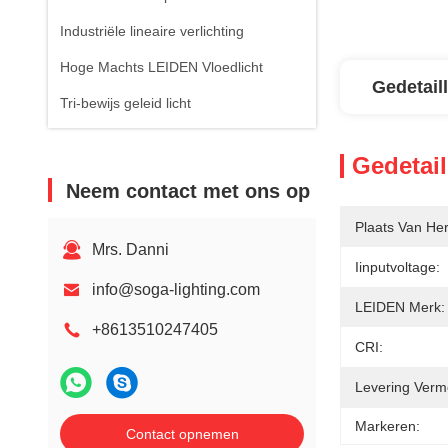
Industriële lineaire verlichting
Hoge Machts LEIDEN Vloedlicht
Gedetail
Tri-bewijs geleid licht
Gedetail
Neem contact met ons op
Plaats Van He
Mrs. Danni
Iinputvoltage:
info@soga-lighting.com
LEIDEN Merk:
+8613510247405
CRI:
Levering Verm
Markeren:
Contact opnemen