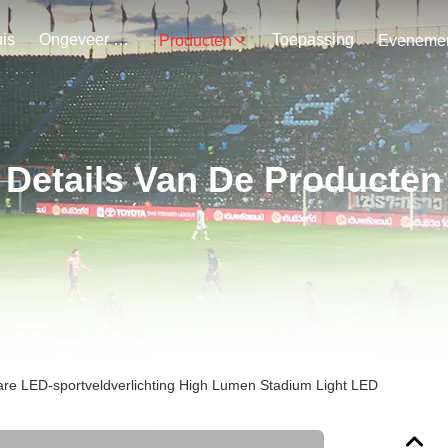
is
Ongeveer Ons
Toepassing
Producten
Details Van De Producten
are LED-sportveldverlichting High Lumen Stadium Light LED