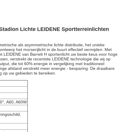
tadion Lichte LEIDENE Sportterreinlichten
rische als asymmetrische lichte distributie, het unieke
twerp het morserijlicht in de buurt effectief vermijden. Met
et LEIDENE van Barrett H sportenlicht uw beste keus voor hoge
ussen, verstrekt de recentste LEIDENE technologie die wij op
ut, die tot 60% energie in vergelijking met traditioneel
ge afstand verstrekt meer energie - besparing. De draaibare
ng op uw gebieden te bereiken.
50°, A60, A60W
ingsschild;