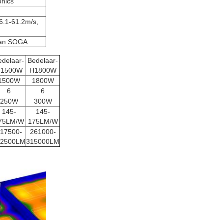
onics
6.1-61.2m/s,
van SOGA
edelaar-
Bedelaar-
1500W
H1800W
1500W
1800W
6
6
250W
300W
145-
145-
75LM/W
175LM/W
17500-
261000-
62500LM
315000LM