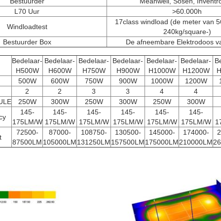
Bestuurder
Meanwell, Sosen, Inventr
L70 Uur
>60.000h
17class windload (de meter van 5
Windloadtest
240kg/square-)
Bestuurder Box
De afneembare Elektrodoos 
Bedelaar-
Bedelaar-
Bedelaar-
Bedelaar-
Bedelaar-
Bedelaar-
B
H500W
H600W
H750W
H900W
H1000W
H1200W
H
500W
600W
750W
900W
1000W
1200W
2
2
3
3
4
4
ULE
250W
300W
250W
300W
250W
300W
145-
145-
145-
145-
145-
145-
cy
175LM/W
175LM/W
175LM/W
175LM/W
175LM/W
175LM/W
1
72500-
87000-
108750-
130500-
145000-
174000-
2
t
87500LM
105000LM
131250LM
157500LM
175000LM
210000LM
2