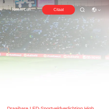
Neem Contact Met Ons Op
Citaat
Evenementen
Draaibare LED-Sportveldverlichting High