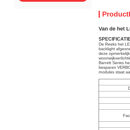
Product
Van de het 
SPECIFICATI
De Reeks het LEI
backlight afgesn
deze opmerkelijk
woonwijkverlichti
Barrett Series h
besparen VERBORG
modules staat aa
D
Fac