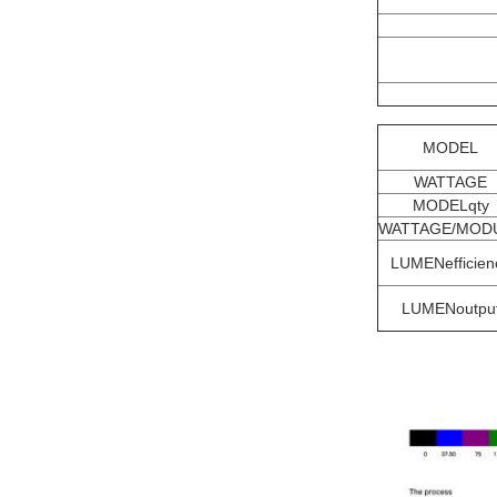
MODEL
WATTAGE
MODELqty
WATTAGE/MOD
LUMENefficien
LUMENoutpu