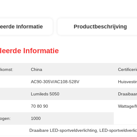
leerde Informatie
Productbeschrijving
leerde Informatie
rkomst:
China
Certificer
AC90-305V/AC108-528V
Huisvesti
Lumileds 5050
Draaibaar
70 80 90
Wattage/
ogen:
1000
Draaibare LED-sportveldverlichting
, 
LED-sportveldverli