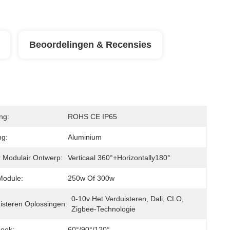
Beoordelingen & Recensies
ing:
ROHS CE IP65
ng:
Aluminium
 Modulair Ontwerp:
Verticaal 360°+horizontally180°
Module:
250w Of 300w
0-10v Het Verduisteren, Dali, CLO, 
isteren Oplossingen:
Zigbee-Technologie
hoek:
60°/90°/120°