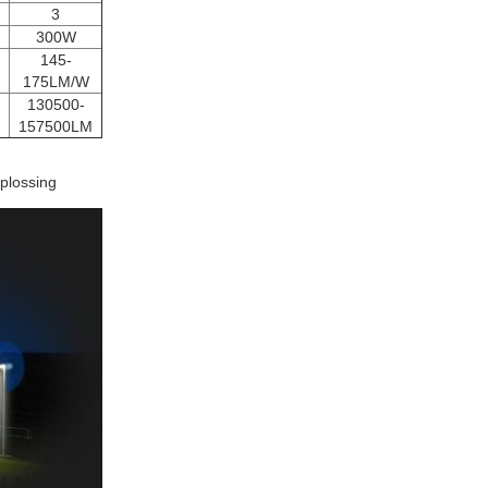
3
300W
145-
175LM/W
130500-
157500LM
oplossing