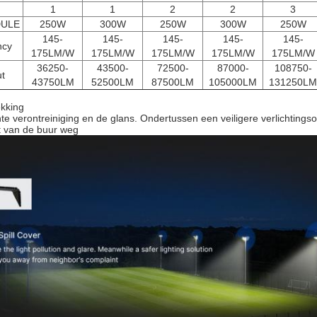
1
1
2
2
3
ULE
250W
300W
250W
300W
250W
145-
145-
145-
145-
145-
ncy
175LM/W
175LM/W
175LM/W
175LM/W
175LM/W
36250-
43500-
72500-
87000-
108750-
t
43750LM
52500LM
87500LM
105000LM
131250LM
ekking
te verontreiniging en de glans. Ondertussen een veiligere verlichtings
t van de buur weg