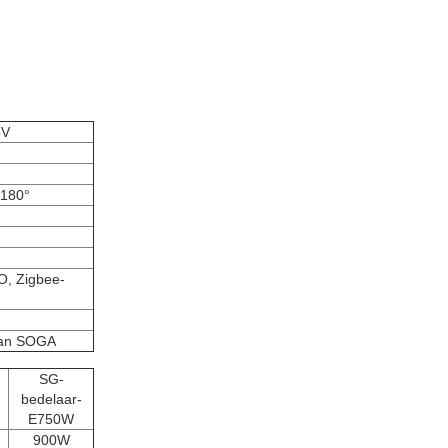
8V
y180°
LO, Zigbee-
van SOGA
SG-
bedelaar-
E750W
900W