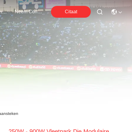
Neem Contact Met Ons Op
Citaat
Evenementen
 aansteken
250W - 900W Vleetpark Die Modulaire