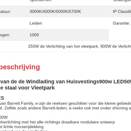
atuur:
3000K/4000K/5000K/5700K
IP Classifi
Leiden
Garantie:
ogen:
1000
250W de Verlichting van het vleetpark
, 
900W de Verlicht
beschrijving
 van de de Windlading van Huisvestings900w LED505
je staal voor Vleetpark
ES
d van Barrett Family, e-zijn de reeksen geschikter voor die kleine gebi
d. Zelfde zoals andere Barrett-leden, e-reeks ook met onder shinning 
900W
verlichting met het alle-richtings draaibare modulaire ontwerp
t lichte morserijdekking