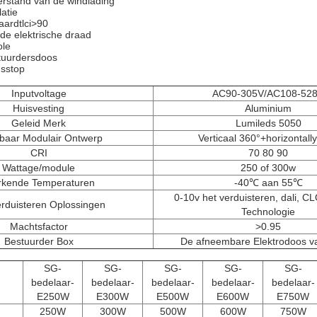
rstand van de windlading
latie
aardtlci>90
de elektrische draad
ole
tuurdersdoos
gsstop
Inputvoltage
AC90-305V/AC108-52
Huisvesting
Aluminium
Geleid Merk
Lumileds 5050
baar Modulair Ontwerp
Verticaal 360°+horizontall
CRI
70 80 90
Wattage/module
250 of 300w
kende Temperaturen
-40℃ aan 55℃
0-10v het verduisteren, dali, C
erduisteren Oplossingen
Technologie
Machtsfactor
>0.95
Bestuurder Box
De afneembare Elektrodoos 
SG-
SG-
SG-
SG-
SG-
bedelaar-
bedelaar-
bedelaar-
bedelaar-
bedelaar-
E250W
E300W
E500W
E600W
E750W
250W
300W
500W
600W
750W