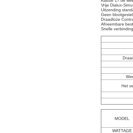
Klasse 17 de wee
Vrije Dialux-Simu
Uitzending stand
Geen blootgestel
Draadloze Contr
Afneembare bes
Snelle verbindin
Draai
Wer
Het v
MODEL
WATTAGE