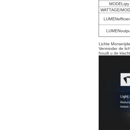
MODELqty
WATTAGE/MOD
LUMENefficie
LUMENoutpu
Lichte Morserijd
Verminder de lich
houdt u de klach