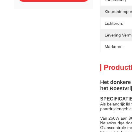
Kleurentemper
Lichtbron:
Levering Verm
Markeren:
Product
Het donkere
het Roestvri
SPECIFICATI
Als belangrijk li
paardrijdengebie
Van 250W aan 
Nauwkeurige doel
Glanscontrole me