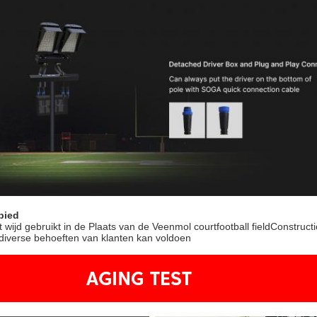
bied
t wijd gebruikt in de Plaats van de Veenmol courtfootball fieldConstru
 diverse behoeften van klanten kan voldoen