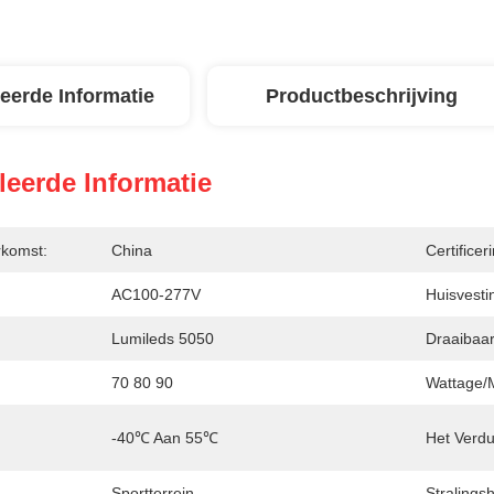
leerde Informatie
Productbeschrijving
leerde Informatie
rkomst:
China
Certificer
AC100-277V
Huisvesti
Lumileds 5050
Draaibaar
70 80 90
Wattage/
-40℃ Aan 55℃
Het Verdu
Sportterrein
Stralings