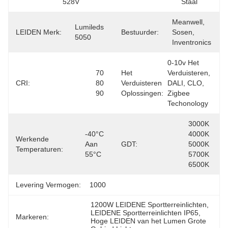
528V
Staal
Meanwell, 
Lumileds 
LEIDEN Merk:
Bestuurder:
Sosen, 
5050
Inventronics
0-10v Het 
70 
Het
Verduisteren, 
CRI:
80 
Verduisteren
DALI, CLO, 
90
Oplossingen:
Zigbee 
Techonology
3000K 
-40°C 
4000K 
Werkende
Aan 
GDT:
5000K 
Temperaturen:
55°C
5700K 
6500K
Levering Vermogen:
1000
1200W LEIDENE Sportterreinlichten
, 
LEIDENE Sportterreinlichten IP65
, 
Markeren:
Hoge LEIDEN van het Lumen Grote 