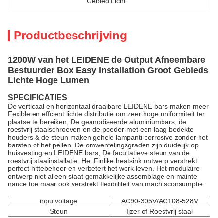
Gebied Licht
Productbeschrijving
1200W van het LEIDENE de Output Afneembare
Bestuurder Box Easy Installation Groot Gebieds
Lichte Hoge Lumen
SPECIFICATIES
De verticaal en horizontaal draaibare LEIDENE bars maken meer
Fexible en effcient lichte distributie om zeer hoge uniformiteit ter
plaatse te bereiken; De geanodiseerde aluminiumbars, de
roestvrij staalschroeven en de poeder-met een laag bedekte
houders & de steun maken gehele lampanti-corrosive zonder het
barsten of het pellen. De omwentelingsgraden zijn duidelijk op
huisvesting en LEIDENE bars; De facultatieve steun van de
roestvrij staalinstallatie. Het Finlike heatsink ontwerp verstrekt
perfect hittebeheer en verbetert het werk leven. Het modulaire
ontwerp niet alleen staat gemakkelijke assemblage en mainte
nance toe maar ook verstrekt flexibiliteit van machtsconsumptie.
inputvoltage
AC90-305V/AC108-528V
Steun
Ijzer of Roestvrij staal