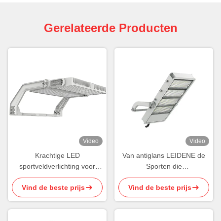
Gerelateerde Producten
Video
Video
Krachtige LED
Van antiglans LEIDENE de
sportveldverlichting voor
Sporten die
heldere en uniforme
Sportterreinlichten IP66
Vind de beste prijs
Vind de beste prijs
verlichting van buitenvelden
150W leiden aansteken