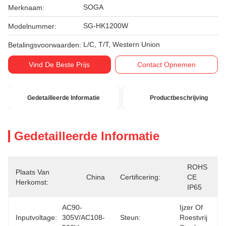
SOGA
Merknaam:
SG-HK1200W
Modelnummer:
L/C, T/T, Western Union
Betalingsvoorwaarden:
Vind De Beste Prijs
Contact Opnemen
Gedetailleerde Informatie
Productbeschrijving
Gedetailleerde Informatie
ROHS 
Plaats Van
China
Certificering:
CE 
Herkomst:
IP65
AC90-
Ijzer Of 
Inputvoltage:
305V/AC108-
Steun:
Roestvrij 