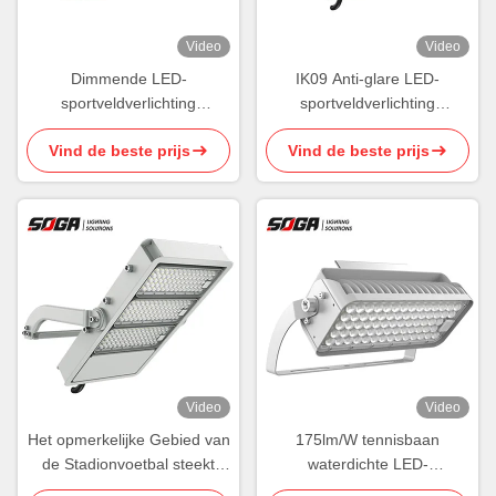
Video
Video
Dimmende LED-
IK09 Anti-glare LED-
sportveldverlichting
sportveldverlichting
Waterdichte
Lichtgewicht IP66 Eagle-
Vind de beste prijs
Vind de beste prijs
cricketstadionverlichting
serie
Horizontaal
Video
Video
Het opmerkelijke Gebied van
175lm/W tennisbaan
de Stadionvoetbal steekt
waterdichte LED-
Asymmetrische Vrije Trilling
schijnwerpers asymmetrisch