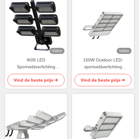
Video
Video
IK08 LED
150W Outdoor LED-
Sportveldverlichting
sportveldverlichting
Draagbaar 1800W Draaibaar
Asymmetrische
Vind de beste prijs
Vind de beste prijs
Modulair
gereedschapsloze driverbox