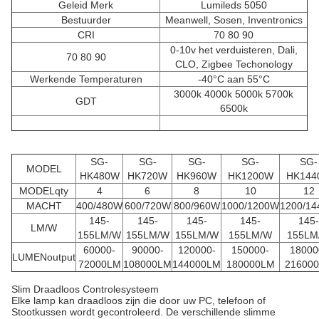
Geleid Merk
Lumileds 5050
Bestuurder
Meanwell, Sosen, Inventronics
CRI
70 80 90
0-10v het verduisteren, Dali,
70 80 90
CLO, Zigbee Techonology
Werkende Temperaturen
-40°C aan 55°C
3000k 4000k 5000k 5700k
GDT
6500k
SG-
SG-
SG-
SG-
SG-
MODEL
HK480W
HK720W
HK960W
HK1200W
HK144
MODELqty
4
6
8
10
12
MACHT
400/480W
600/720W
800/960W
1000/1200W
1200/1
145-
145-
145-
145-
145-
LM/W
155LM/W
155LM/W
155LM/W
155LM/W
155LM
60000-
90000-
120000-
150000-
18000
LUMENoutput
72000LM
108000LM
144000LM
180000LM
21600
Slim Draadloos Controlesysteem
Elke lamp kan draadloos zijn die door uw PC, telefoon of
Stootkussen wordt gecontroleerd. De verschillende slimme