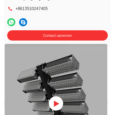
+8613510247405
Contact opnemen