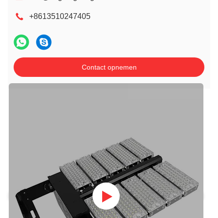
+8613510247405
Contact opnemen