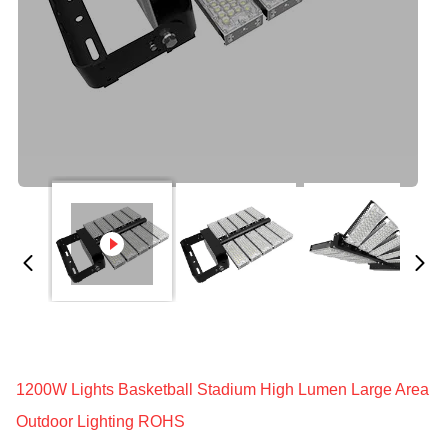
1200W Lights Basketball Stadium High Lumen Large Area
Outdoor Lighting ROHS