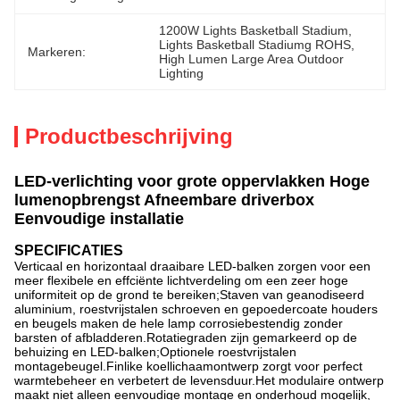
1200W Lights Basketball Stadium
, 
Lights Basketball Stadiumg ROHS
, 
Markeren:
High Lumen Large Area Outdoor 
Lighting
Productbeschrijving
LED-verlichting voor grote oppervlakken Hoge
lumenopbrengst Afneembare driverbox
Eenvoudige installatie
SPECIFICATIES
Verticaal en horizontaal draaibare LED-balken zorgen voor een
meer flexibele en effciënte lichtverdeling om een ​​zeer hoge
uniformiteit op de grond te bereiken;Staven van geanodiseerd
aluminium, roestvrijstalen schroeven en gepoedercoate houders
en beugels maken de hele lamp corrosiebestendig zonder
barsten of afbladderen.Rotatiegraden zijn gemarkeerd op de
behuizing en LED-balken;Optionele roestvrijstalen
montagebeugel.Finlike koellichaamontwerp zorgt voor perfect
warmtebeheer en verbetert de levensduur.Het modulaire ontwerp
maakt niet alleen eenvoudige montage en onderhoud mogelijk,