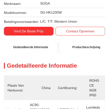
SOGA
Merknaam:
SG-HK1200W
Modelnummer:
L/C, T/T, Western Union
Betalingsvoorwaarden:
Vind De Beste Prijs
Contact Opnemen
Gedetailleerde Informatie
Productbeschrijving
Gedetailleerde Informatie
ROHS 
Plaats Van
CE  
China
Certificering:
Herkomst:
IK08  
IP65
AC90-
Lumileds 