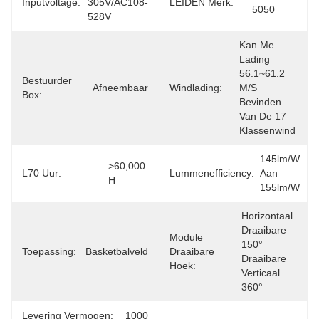
Inputvoltage:
305V/AC108-
LEIDEN Merk:
5050
528V
Kan Me 
Lading 
56.1~61.2 
Bestuurder
Afneembaar
Windlading:
M/s 
Box:
Bevinden 
Van De 17 
Klassenwind
145lm/w 
>60,000 
L70 Uur:
Lummenefficiency:
Aan 
H
155lm/w
Horizontaal 
Draaibare 
Module
150° 
Toepassing:
Basketbalveld
Draaibare
Draaibare 
Hoek:
Verticaal 
360°
Levering Vermogen:
1000