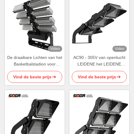
Video
Video
De draaibare Lichten van het
AC90 - 305V van openlucht
Basketbalstadion voor
LEIDENE het LEIDENE
Binnenplaats maken 960W
Stadionlichten 600W Sporten
Vind de beste prijs
Vind de beste prijs
waterdicht
Aansteken