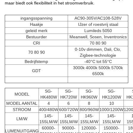
maar biedt ook flexibiliteit in het stroomverbruik.
ingangsspanning
AC90-305V/AC108-528V
Haakje
IJzer of roestvrij staal
geleid merk
Lumileds 5050
Bestuurder
Meanwell, Sosen, Inventronics
CRI
70 80 90
0-10v dimmen, Dali, Clo,
70 80 90
Zigbee-technologie
Bedrijfstemp
-40°C tot 55°C
3000k 4000k 5000k 5700k
GDT
6500k
SG-
SG-
SG-
SG-
MODEL
HK480W
HK720W
HK960W
HK1200W
HK
MODEL AANTAL
4
6
8
10
STROOM
400/480W
600/720W
800/960W
1000/1200W
120
145-
145-
145-
145-
LM/W
155LM/W
155LM/W
155LM/W
155LM/W
15
60000-
90000-
120000-
150000-
18
LUMENUITGANG