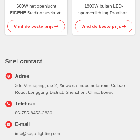
600W het openlucht
1800W buiten LED-
LEIDENE Stadion steekt Vrije
sportverlichting Draaibare
aan Glans van de
LED-
Vind de beste prijs
Vind de beste prijs
Schijnwerper de Hoge
voetbalstadionverlichting
Transparantie
IK08
Snel contact
Adres
3de Verdieping, die 2, Xinwuxia-Industrieterrein, Cuibao-
Road, Longgang-District, Shenzhen, China bouwt
Telefoon
86-755-8453-2830
E-mail
info@soga-lighting.com