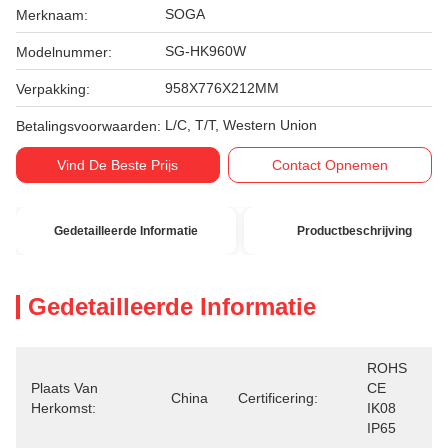
SOGA
Merknaam:
SG-HK960W
Modelnummer:
958X776X212MM
Verpakking:
L/C, T/T, Western Union
Betalingsvoorwaarden:
Vind De Beste Prijs
Contact Opnemen
Gedetailleerde Informatie
Productbeschrijving
Gedetailleerde Informatie
ROHS 
Plaats Van
CE  
China
Certificering:
Herkomst:
IK08  
IP65