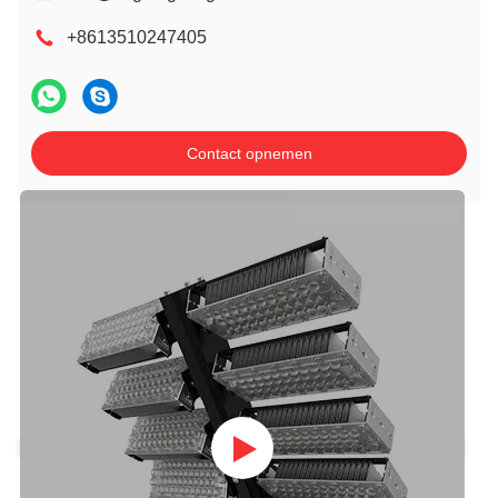
+8613510247405
Contact opnemen