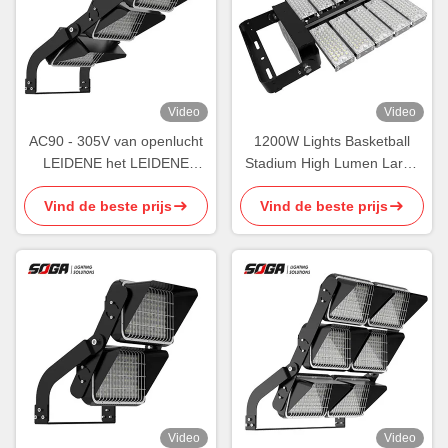
Video
Video
AC90 - 305V van openlucht
1200W Lights Basketball
LEIDENE het LEIDENE
Stadium High Lumen Large
Stadionlichten 600W Sporten
Area Outdoor Lighting ROHS
Vind de beste prijs
Vind de beste prijs
Aansteken
Video
Video