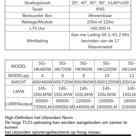
Stralingshoek
20°, 40°, 60°, 90°, h140*v100
Tarief
IP65
Bestuurder Box
Afneembaar
Wattage/Module
100w of 120w
L70 Uur
>60,000 H
Kan me Lading 56.1~61.2 M/s
Windlading
bevinden van de 17
Klassenwind
SG-
SG-
SG-
SG-
SG-
MODEL
HK480W
HK720W
HK960W
HK1200W
HK144
MODELqty
4
6
8
10
12
MACHT
400/480W
600/720W
800/960W
1000/1200W
1200/1
145-
145-
145-
145-
145-
LM/W
155LM/W
155LM/W
155LM/W
155LM/W
155LM
60000-
90000-
120000-
150000-
18000
LUMENoutput
72000LM
108000LM
144000LM
180000LM
21600
High-Definition het Uitzenden Norm
De hoge TLCI-oplossing kan worden aangeboden om samen te
komen
het uitzenden sportengebeurtenis op hoog niveau.