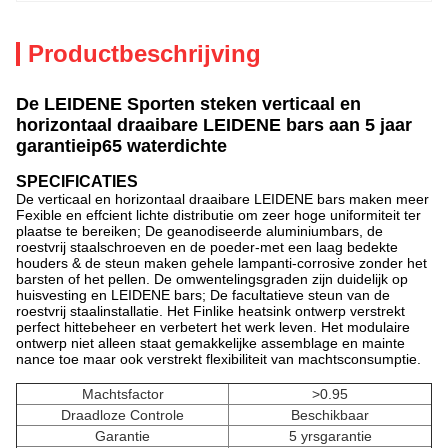
Productbeschrijving
De LEIDENE Sporten steken verticaal en
horizontaal draaibare LEIDENE bars aan 5 jaar
garantieip65 waterdichte
SPECIFICATIES
De verticaal en horizontaal draaibare LEIDENE bars maken meer
Fexible en effcient lichte distributie om zeer hoge uniformiteit ter
plaatse te bereiken; De geanodiseerde aluminiumbars, de
roestvrij staalschroeven en de poeder-met een laag bedekte
houders & de steun maken gehele lampanti-corrosive zonder het
barsten of het pellen. De omwentelingsgraden zijn duidelijk op
huisvesting en LEIDENE bars; De facultatieve steun van de
roestvrij staalinstallatie. Het Finlike heatsink ontwerp verstrekt
perfect hittebeheer en verbetert het werk leven. Het modulaire
ontwerp niet alleen staat gemakkelijke assemblage en mainte
nance toe maar ook verstrekt flexibiliteit van machtsconsumptie.
Machtsfactor
>0.95
Draadloze Controle
Beschikbaar
Garantie
5 yrsgarantie