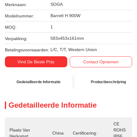
SOGA
Merknaam:
Barrett H 900W
Modelnummer:
1
MOQ:
583x453x161mm
Verpakking:
L/C, T/T, Western Union
Betalingsvoorwaarden:
Vind De Beste Prijs
Contact Opnemen
Gedetailleerde Informatie
Productbeschrijving
Gedetailleerde Informatie
CE 
Plaats Van
ROHS 
China
Certificering:
Herkomst:
IP66 