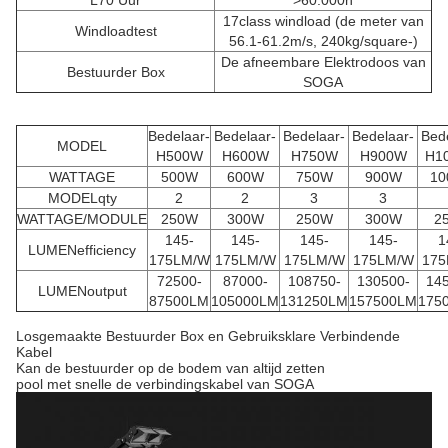
L70 Uur
>60.000h
17class windload (de meter van
Windloadtest
56.1-61.2m/s, 240kg/square-)
De afneembare Elektrodoos van
Bestuurder Box
SOGA
Bedelaar-
Bedelaar-
Bedelaar-
Bedelaar-
Bed
MODEL
H500W
H600W
H750W
H900W
H1
WATTAGE
500W
600W
750W
900W
10
MODELqty
2
2
3
3
WATTAGE/MODULE
250W
300W
250W
300W
2
145-
145-
145-
145-
1
LUMENefficiency
175LM/W
175LM/W
175LM/W
175LM/W
175
72500-
87000-
108750-
130500-
14
LUMENoutput
87500LM
105000LM
131250LM
157500LM
175
Losgemaakte Bestuurder Box en Gebruiksklare Verbindende
Kabel
Kan de bestuurder op de bodem van altijd zetten
pool met snelle de verbindingskabel van SOGA