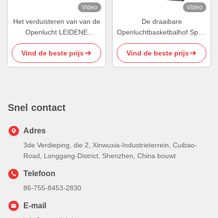
Video
Video
Het verduisteren van van de
De draaibare
Openlucht LEIDENE
Openluchtbasketbalhof Sport
LEIDENE Sportenlichten
Lichte IK08 van de
Vind de beste prijs
Vind de beste prijs
Gestroomlijnde Veenmol
Lichten600w Hoge Macht
Lichte IP66
Snel contact
Adres
3de Verdieping, die 2, Xinwuxia-Industrieterrein, Cuibao-
Road, Longgang-District, Shenzhen, China bouwt
Telefoon
86-755-8453-2830
E-mail