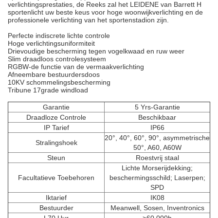
verlichtingsprestaties, de Reeks zal het LEIDENE van Barrett H
sportenlicht uw beste keus voor hoge woonwijkverlichting en de
professionele verlichting van het sportenstadion zijn.
Perfecte indiscrete lichte controle
Hoge verlichtingsuniformiteit
Drievoudige bescherming tegen vogelkwaad en ruw weer
Slim draadloos controlesysteem
RGBW-de functie van de vermaakverlichting
Afneembare bestuurdersdoos
10KV schommelingsbescherming
Tribune 17grade windload
Garantie
5 Yrs-Garantie
Draadloze Controle
Beschikbaar
IP Tarief
IP66
20°, 40°, 60°, 90°, asymmetrische
Stralingshoek
50°, A60, A60W
Steun
Roestvrij staal
Lichte Morserijdekking;
Facultatieve Toebehoren
beschermingsschild; Laserpen;
SPD
Iktarief
IK08
Bestuurder
Meanwell, Sosen, Inventronics