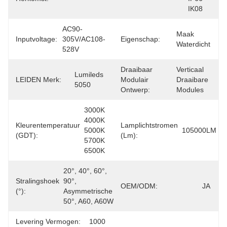
IK08
AC90-
Maak 
Inputvoltage:
305V/AC108-
Eigenschap:
Waterdicht
528V
Draaibaar
Verticaal 
Lumileds 
LEIDEN Merk:
Modulair
Draaibare 
5050
Ontwerp:
Modules
3000K 
4000K 
Kleurentemperatuur
Lamplichtstromen
5000K 
105000LM
(GDT):
(lm):
5700K 
6500K
20°, 40°, 60°, 
Stralingshoek
90°, 
OEM/ODM:
JA
(°):
Asymmetrische 
50°, A60, A60W
Levering Vermogen:
1000