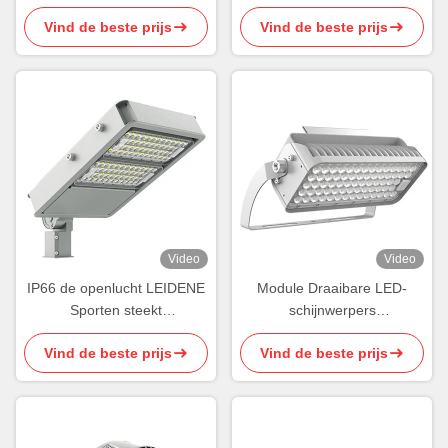
Sportenlichten 150W Hof
Regelbare Draadloze
Vind de beste prijs
Vind de beste prijs
Lichte IK09
Controle Smart aan
Video
Video
IP66 de openlucht LEIDENE
Module Draaibare LED-
Sporten steekt
schijnwerpers
Asymmetrische Lens150w
Gestroomlijnde LED-
Vind de beste prijs
Vind de beste prijs
LEIDENE Lichten aan
buitensportverlichting