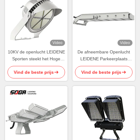
Video
Video
10KV de openlucht LEIDENE
De afneembare Openlucht
Sporten steekt het Hoge
LEIDENE Parkeerplaats
Duurzame aan Licht van het
steekt het Waterdichte
Vind de beste prijs
Vind de beste prijs
Lumen Openluchtstadion
Arenasporten Aansteken
aan