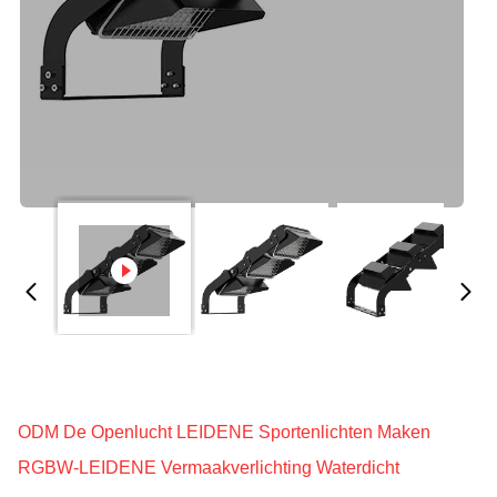
ODM De Openlucht LEIDENE Sportenlichten Maken
RGBW-LEIDENE Vermaakverlichting Waterdicht