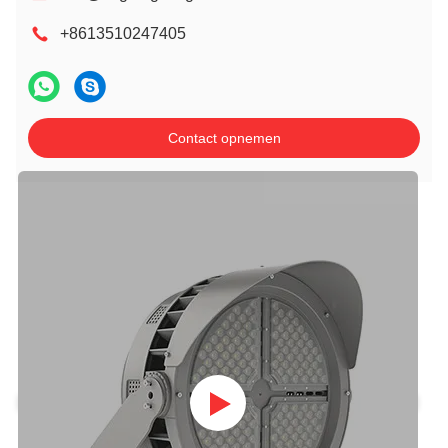
+8613510247405
Contact opnemen