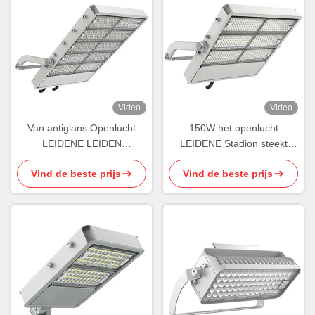
Video
Video
Van antiglans Openlucht
150W het openlucht
LEIDENE LEIDEN
LEIDENE Stadion steekt
Sportenlichten 150W Hof
Regelbare Draadloze
Vind de beste prijs
Vind de beste prijs
Lichte IK09
Controle Smart aan