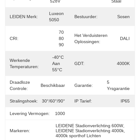
528V
Staal
Luxeon 
LEIDEN Merk:
Bestuurder:
Sosen
5050
70 
Het Verduisteren
CRI:
80 
DALI
Oplossingen:
90
-40°C 
Werkende
Aan 
GDT:
4000K
Temperaturen:
55°C
Draadloze
5 
Beschikbaar
Garantie:
Controle:
Yrsgarantie
Stralingshoek:
30°/60°/90°
IP Tarief:
IP65
Levering Vermogen:
1000
LEIDENE Stadionverlichting 600W
, 
Markeren:
LEIDENE Stadionverlichting 4000k
, 
4000k sporthof Lichten