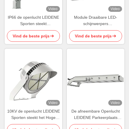
Video
Video
IP66 de openlucht LEIDENE
Module Draaibare LED-
Sporten steekt
schijnwerpers
Asymmetrische Lens150w
Gestroomlijnde LED-
Vind de beste prijs
Vind de beste prijs
LEIDENE Lichten aan
buitensportverlichting
Video
Video
10KV de openlucht LEIDENE
De afneembare Openlucht
Sporten steekt het Hoge
LEIDENE Parkeerplaats
Duurzame aan Licht van het
steekt het Waterdichte