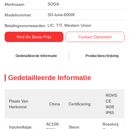
SOGA
Merknaam:
SG-luna-600W
Modelnummer:
L/C, T/T, Western Union
Betalingsvoorwaarden:
Vind De Beste Prijs
Contact Opnemen
Gedetailleerde Informatie
Productbeschrijving
Gedetailleerde Informatie
ROHS 
Plaats Van
CE  
China
Certificering:
Herkomst:
IK08  
IP65
AC108-
Roestvrij 
Inputvoltage:
Steun: