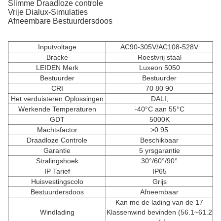
Slimme Draadloze controle
Vrije Dialux-Simulaties
Afneembare Bestuurdersdoos
Inputvoltage
AC90-305V/AC108-528V
Bracke
Roestvrij staal
LEIDEN Merk
Luxeon 5050
Bestuurder
Bestuurder
CRI
70 80 90
Het verduisteren Oplossingen
DALI,
Werkende Temperaturen
-40°C aan 55°C
GDT
5000K
Machtsfactor
>0.95
Draadloze Controle
Beschikbaar
Garantie
5 yrsgarantie
Stralingshoek
30°/60°/90°
IP Tarief
IP65
Huisvestingscolo
Grijs
Bestuurdersdoos
Afneembaar
Kan me de lading van de 17
Windlading
Klassenwind bevinden (56.1~61.2