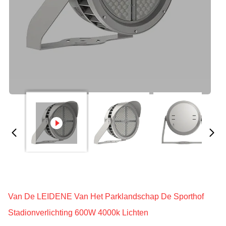
Van De LEIDENE Van Het Parklandschap De Sporthof
Stadionverlichting 600W 4000k Lichten