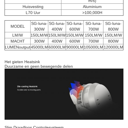
m/s)
Huisvesting
Aluminium
L70 Uur
>100,000H
SG-luna-
SG-luna-
SG-luna-
SG-luna-
SG-luna-
MODEL
300W
400W
600W
700W
800W
LM/W
150LM/W
150LM/W
150LM/W
150LM/W
150LM/W
MACHT
300W
400W
600W
700W
800W
LUMENoutput
45000LM
60000LM
90000LM
105000LM
120000LM
Het gieten Heatsink
Duurzame en geen bewegende delen
Slim Draadloos Controlesysteem