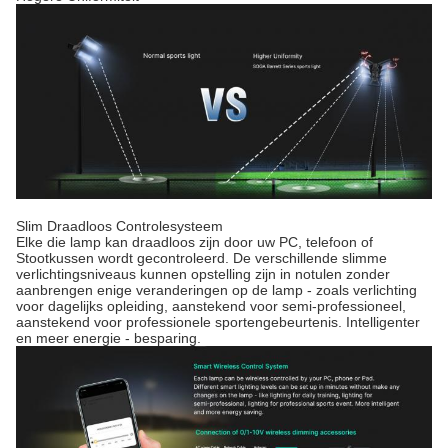
Slim Draadloos Controlesysteem
Elke die lamp kan draadloos zijn door uw PC, telefoon of
Stootkussen wordt gecontroleerd. De verschillende slimme
verlichtingsniveaus kunnen opstelling zijn in notulen zonder
aanbrengen enige veranderingen op de lamp - zoals verlichting
voor dagelijks opleiding, aanstekend voor semi-professioneel,
aanstekend voor professionele sportengebeurtenis. Intelligenter
en meer energie - besparing.