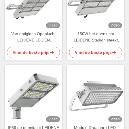
Video
Video
Van antiglans Openlucht
150W het openlucht
LEIDENE LEIDEN
LEIDENE Stadion steekt
Sportenlichten 150W Hof
Regelbare Draadloze
Vind de beste prijs
Vind de beste prijs
Lichte IK09
Controle Smart aan
Video
Video
IP66 de openlucht LEIDENE
Module Draaibare LED-