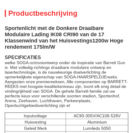
Productbeschrijving
Sportenlicht met de Donkere Draaibare
Modulaire Lading IK08 CRI90 van de 17
Klassenwind van het Huisvestings1200w Hoge
rendement 175lm/W
SPECIFICATIES
welke SOGA-octrooiontwerp onder de inspiratie van Barrett Gun
is. Met volledig-richtings draaibare modulaire ontwerp en
lasertechnologie, is de nauwkeurige doelverlichting de
opmerkelijkste eigenschap van SOGA-HAARSPELDJEreeks.
Aangezien onze premiereeksen, Alle componenten op BARRETT-
REEKS met hoogste-kwaliteitsniveau zijn, toont elk enig detail de
vindingrijkheid van SOGA. De gehele Barrett-familie zal uw
perfecte keus voor verschillende soorten stadion, Sportenhof,
Arena, Zeehaven, Luchthaven, Parkeerplaats,
Openluchtgebiedsverlichting zijn et
Inputvoltage
AC90-305V/AC108-528V
Huisvesting
Aluminium
Geleid Merk
Lumileds 5050