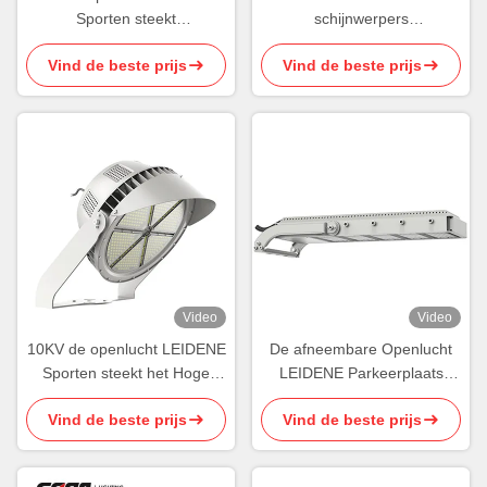
Sporten steekt
schijnwerpers
Asymmetrische Lens150w
Gestroomlijnde LED-
Vind de beste prijs
Vind de beste prijs
LEIDENE Lichten aan
buitensportverlichting
Video
Video
10KV de openlucht LEIDENE
De afneembare Openlucht
Sporten steekt het Hoge
LEIDENE Parkeerplaats
Duurzame aan Licht van het
steekt het Waterdichte
Vind de beste prijs
Vind de beste prijs
Lumen Openluchtstadion
Arenasporten Aansteken
aan