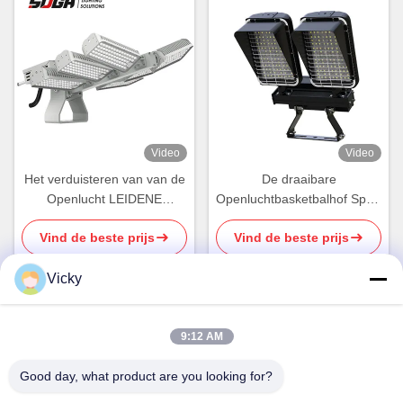
Video
Video
Het verduisteren van van de
De draaibare
Openlucht LEIDENE
Openluchtbasketbalhof Sport
LEIDENE Sportenlichten
Lichte IK08 van de
Vind de beste prijs
Vind de beste prijs
Gestroomlijnde Veenmol
Lichten600w Hoge Macht
Lichte IP66
Vicky
Snel contact
9:12 AM
Good day, what product are you looking for?
Adres