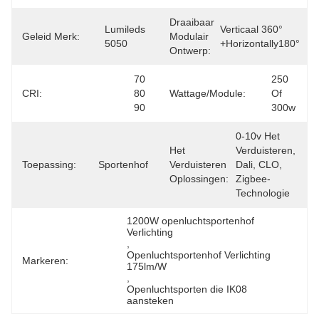
Draaibaar
Lumileds 
Verticaal 360°
Geleid Merk:
Modulair
5050
+horizontally180°
Ontwerp:
70 
250 
CRI:
80 
Wattage/module:
Of 
90
300w
0-10v Het 
Het
Verduisteren, 
Toepassing:
Sportenhof
Verduisteren
Dali, CLO, 
Oplossingen:
Zigbee-
Technologie
1200W openluchtsportenhof 
Verlichting
, 
Openluchtsportenhof Verlichting 
Markeren:
175lm/W
, 
Openluchtsporten die IK08 
aansteken