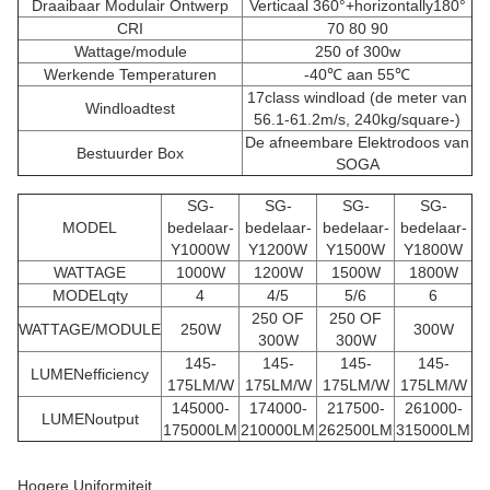
Draaibaar Modulair Ontwerp
Verticaal 360°+horizontally180°
CRI
70 80 90
Wattage/module
250 of 300w
Werkende Temperaturen
-40℃ aan 55℃
17class windload (de meter van
Windloadtest
56.1-61.2m/s, 240kg/square-)
De afneembare Elektrodoos van
Bestuurder Box
SOGA
SG-
SG-
SG-
SG-
MODEL
bedelaar-
bedelaar-
bedelaar-
bedelaar-
Y1000W
Y1200W
Y1500W
Y1800W
WATTAGE
1000W
1200W
1500W
1800W
MODELqty
4
4/5
5/6
6
250 OF
250 OF
WATTAGE/MODULE
250W
300W
300W
300W
145-
145-
145-
145-
LUMENefficiency
175LM/W
175LM/W
175LM/W
175LM/W
145000-
174000-
217500-
261000-
LUMENoutput
175000LM
210000LM
262500LM
315000LM
Hogere Uniformiteit