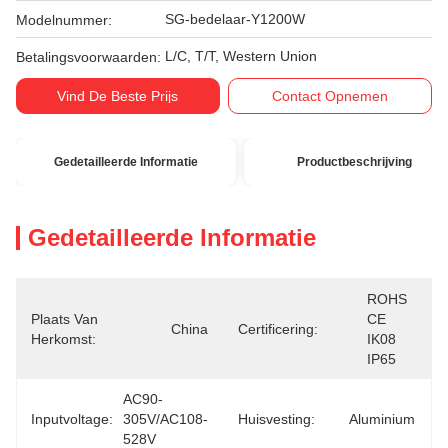
SG-bedelaar-Y1200W
Modelnummer:
L/C, T/T, Western Union
Betalingsvoorwaarden:
Vind De Beste Prijs
Contact Opnemen
Gedetailleerde Informatie
Productbeschrijving
Gedetailleerde Informatie
ROHS 
Plaats Van
CE  
China
Certificering:
Herkomst:
IK08  
IP65
AC90-
Inputvoltage:
305V/AC108-
Huisvesting:
Aluminium
528V