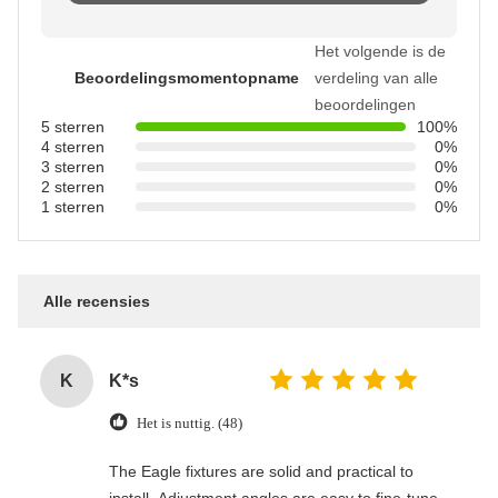
Het volgende is de
Beoordelingsmomentopname
verdeling van alle
beoordelingen
5 sterren
100%
4 sterren
0%
3 sterren
0%
2 sterren
0%
1 sterren
0%
Alle recensies
K
K*s
Het is nuttig. (48)
The Eagle fixtures are solid and practical to
install. Adjustment angles are easy to fine-tune,